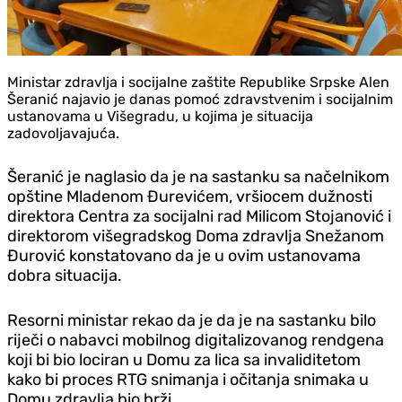
Ministar zdravlja i socijalne zaštite Republike Srpske Alen
Šeranić najavio je danas pomoć zdravstvenim i socijalnim
ustanovama u Višegradu, u kojima je situacija
zadovoljavajuća.
Šeranić je naglasio da je na sastanku sa načelnikom
opštine Mladenom Đurevićem, vršiocem dužnosti
direktora Centra za socijalni rad Milicom Stojanović i
direktorom višegradskog Doma zdravlja Snežanom
Đurović konstatovano da je u ovim ustanovama
dobra situacija.
Resorni ministar rekao da je da je na sastanku bilo
riječi o nabavci mobilnog digitalizovanog rendgena
koji bi bio lociran u Domu za lica sa invaliditetom
kako bi proces RTG snimanja i očitanja snimaka u
Domu zdravlja bio brži.