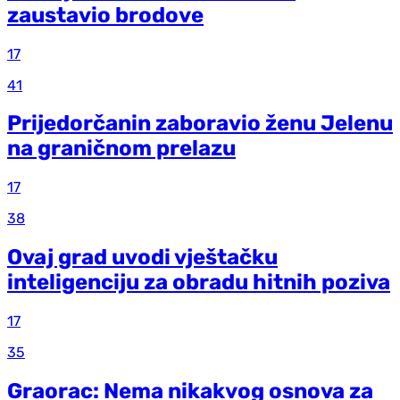
zaustavio brodove
17
41
Prijedorčanin zaboravio ženu Jelenu
na graničnom prelazu
17
38
Ovaj grad uvodi vještačku
inteligenciju za obradu hitnih poziva
17
35
Graorac: Nema nikakvog osnova za