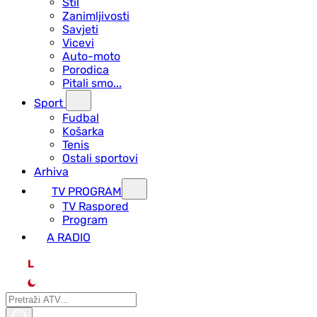
Stil
Zanimljivosti
Savjeti
Vicevi
Auto-moto
Porodica
Pitali smo...
Sport
Fudbal
Košarka
Tenis
Ostali sportovi
Arhiva
TV PROGRAM
ТV Raspored
Program
A RADIO
L