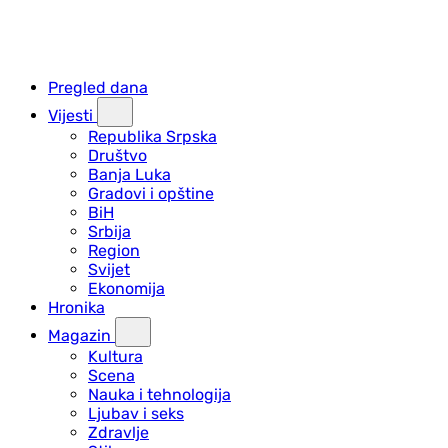
Pregled dana
Vijesti
Republika Srpska
Društvo
Banja Luka
Gradovi i opštine
BiH
Srbija
Region
Svijet
Ekonomija
Hronika
Magazin
Kultura
Scena
Nauka i tehnologija
Ljubav i seks
Zdravlje