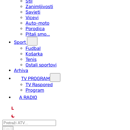
Stil
Zanimljivosti
Savjeti
Vicevi
Auto-moto
Porodica
Pitali smo...
Sport
Fudbal
Košarka
Tenis
Ostali sportovi
Arhiva
TV PROGRAM
ТV Raspored
Program
A RADIO
L