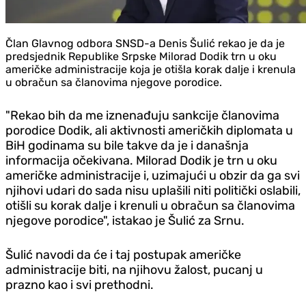
Član Glavnog odbora SNSD-a Denis Šulić rekao je da je
predsjednik Republike Srpske Milorad Dodik trn u oku
američke administracije koja je otišla korak dalje i krenula
u obračun sa članovima njegove porodice.
"Rekao bih da me iznenađuju sankcije članovima
porodice Dodik, ali aktivnosti američkih diplomata u
BiH godinama su bile takve da je i današnja
informacija očekivana. Milorad Dodik je trn u oku
američke administracije i, uzimajući u obzir da ga svi
njihovi udari do sada nisu uplašili niti politički oslabili,
otišli su korak dalje i krenuli u obračun sa članovima
njegove porodice", istakao je Šulić za Srnu.
Šulić navodi da će i taj postupak američke
administracije biti, na njihovu žalost, pucanj u
prazno kao i svi prethodni.