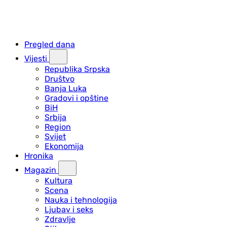
Pregled dana
Vijesti
Republika Srpska
Društvo
Banja Luka
Gradovi i opštine
BiH
Srbija
Region
Svijet
Ekonomija
Hronika
Magazin
Kultura
Scena
Nauka i tehnologija
Ljubav i seks
Zdravlje