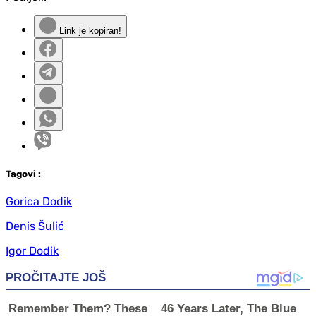
Link je kopiran!
Tag
ovi
:
Gorica Dodik
Denis Šulić
Igor Dodik