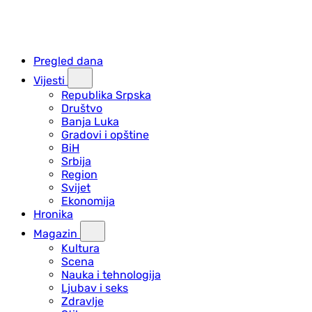
Pregled dana
Vijesti
Republika Srpska
Društvo
Banja Luka
Gradovi i opštine
BiH
Srbija
Region
Svijet
Ekonomija
Hronika
Magazin
Kultura
Scena
Nauka i tehnologija
Ljubav i seks
Zdravlje