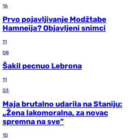
16
Prvo pojavljivanje Modžtabe
Hamneija? Objavljeni snimci
11
08
Šakil pecnuo Lebrona
11
03
Maja brutalno udarila na Staniju:
„Žena lakomoralna, za novac
spremna na sve“
10