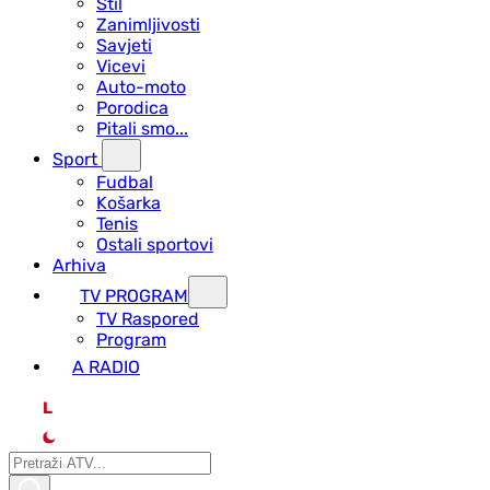
Stil
Zanimljivosti
Savjeti
Vicevi
Auto-moto
Porodica
Pitali smo...
Sport
Fudbal
Košarka
Tenis
Ostali sportovi
Arhiva
TV PROGRAM
ТV Raspored
Program
A RADIO
L