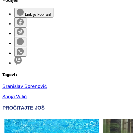
Podijeli:
Link je kopiran!
Tag
ovi
:
Branislav Borenović
Sanja Vulić