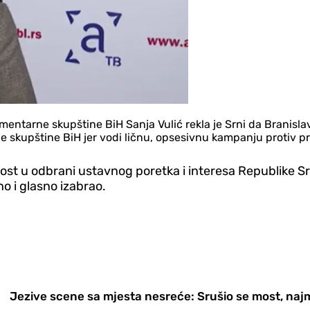
tarne skupštine BiH Sanja Vulić rekla je Srni da Branislav 
e skupštine BiH jer vodi ličnu, opsesivnu kampanju protiv p
učnost u odbrani ustavnog poretka i interesa Republike 
o i glasno izabrao.
Jezive scene sa mjesta nesreće: Srušio se most, najm