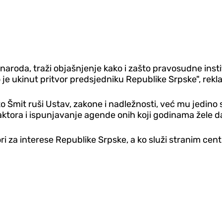
aroda, traži objašnjenje kako i zašto pravosudne insti
je ukinut pritvor predsjedniku Republike Srpske", rekla 
Šmit ruši Ustav, zakone i nadležnosti, već mu jedino sm
 faktora i ispunjavanje agende onih koji godinama žele 
ori za interese Republike Srpske, a ko služi stranim cen