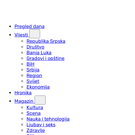
Pregled dana
Vijesti
Republika Srpska
Društvo
Banja Luka
Gradovi i opštine
BiH
Srbija
Region
Svijet
Ekonomija
Hronika
Magazin
Kultura
Scena
Nauka i tehnologija
Ljubav i seks
Zdravlje