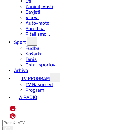
Stil
Zanimljivosti
Savjeti
Vicevi
Auto-moto
Porodica
Pitali smo...
Sport
Fudbal
Košarka
Tenis
Ostali sportovi
Arhiva
TV PROGRAM
ТV Raspored
Program
A RADIO
L