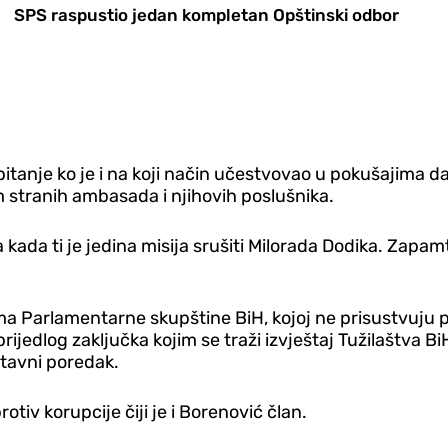
SPS raspustio jedan kompletan Opštinski odbor
 pitanje ko je i na koji način učestvovao u pokušajima 
m stranih ambasada i njihovih poslušnika.
ija kada ti je jedina misija srušiti Milorada Dodika. Zapa
Parlamentarne skupštine BiH, kojoj ne prisustvuju pos
ijedlog zaključka kojim se traži izvještaj Tužilaštva B
tavni poredak.
otiv korupcije čiji je i Borenović član.