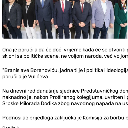
Ona je poručila da će doći vrijeme kada će se otvoriti
skloni sa političke scene, ne voljom naroda, već voljo
"Branislave Borenoviću, jadna ti je i politika i ideolog
poručila je Vulićeva.
Na dnevni red današnje sjednice Predstavničkog doma 
naknadno je, nakon Proširenog kolegijuma, uvršten i pr
Srpske Milorada Dodika zbog navodnog napada na us
Podnosilac prijedloga zaključka je Komisija za borbu pr