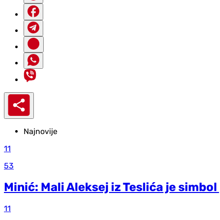
Najnovije
11
53
Minić: Mali Aleksej iz Teslića je simbo
11