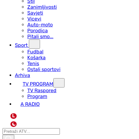
Stil
Zanimljivosti
Savjeti
Vicevi
Auto-moto
Porodica
Pitali smo...
Sport
Fudbal
Košarka
Tenis
Ostali sportovi
Arhiva
TV PROGRAM
ТV Raspored
Program
A RADIO
L