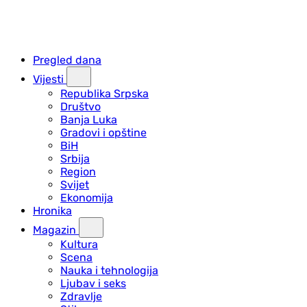
Pregled dana
Vijesti
Republika Srpska
Društvo
Banja Luka
Gradovi i opštine
BiH
Srbija
Region
Svijet
Ekonomija
Hronika
Magazin
Kultura
Scena
Nauka i tehnologija
Ljubav i seks
Zdravlje