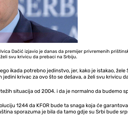
Ivica Dačić izjavio je danas da premijer privremenih prištinsk
želi svu krivicu da prebaci na Srbiju.
go ikada potrebno jedinstvo, jer, kako je istakao, žele S
 jedini krivac za ovo što se dešava, a želi svu krivicu d
ajtežih situacija od 2004. i da je normalno da budemo s
uciju 1244 da KFOR bude ta snaga koja će garantovati 
suština sporazuma je bila da tamo gdje su Srbi bude srps