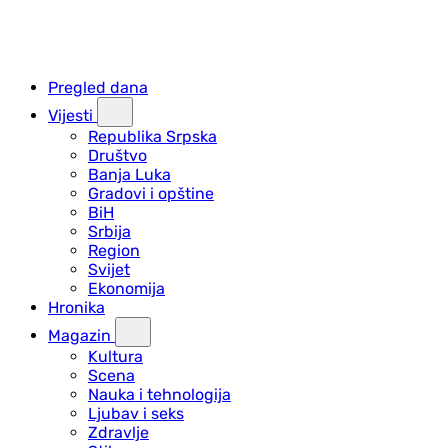
Pregled dana
Vijesti
Republika Srpska
Društvo
Banja Luka
Gradovi i opštine
BiH
Srbija
Region
Svijet
Ekonomija
Hronika
Magazin
Kultura
Scena
Nauka i tehnologija
Ljubav i seks
Zdravlje