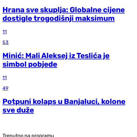
Hrana sve skuplja: Globalne cijene
dostigle trogodišnji maksimum
11
53
Minić: Mali Aleksej iz Teslića je
simbol pobjede
11
49
Potpuni kolaps u Banjaluci, kolone
sve duže
Trenutno na programu