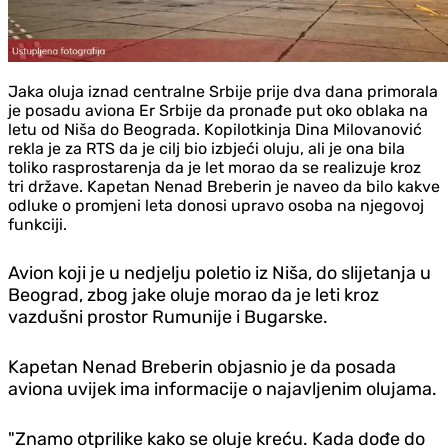
Jaka oluja iznad centralne Srbije prije dva dana primorala
je posadu aviona Er Srbije da pronađe put oko oblaka na
letu od Niša do Beograda. Kopilotkinja Dina Milovanović
rekla je za RTS da je cilj bio izbjeći oluju, ali je ona bila
toliko rasprostarenja da je let morao da se realizuje kroz
tri države. Kapetan Nenad Breberin je naveo da bilo kakve
odluke o promjeni leta donosi upravo osoba na njegovoj
funkciji.
Avion koji je u nedjelju poletio iz Niša, do slijetanja u
Beograd, zbog jake oluje morao da je leti kroz
vazdušni prostor Rumunije i Bugarske.
Kapetan Nenad Breberin objasnio je da posada
aviona uvijek ima informacije o najavljenim olujama.
"Znamo otprilike kako se oluje kreću. Kada dođe do