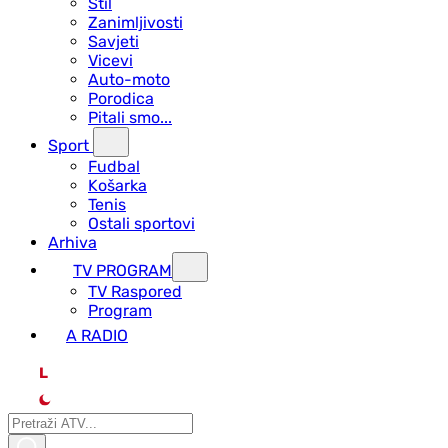
Stil
Zanimljivosti
Savjeti
Vicevi
Auto-moto
Porodica
Pitali smo...
Sport
Fudbal
Košarka
Tenis
Ostali sportovi
Arhiva
TV PROGRAM
ТV Raspored
Program
A RADIO
L