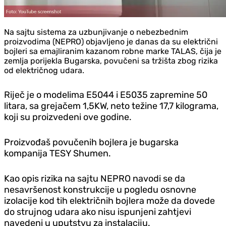
Na sajtu sistema za uzbunjivanje o nebezbednim
proizvodima (NEPRO) objavljeno je danas da su električni
bojleri sa emajliranim kazanom robne marke TALAS, čija je
zemlja porijekla Bugarska, povučeni sa tržišta zbog rizika
od električnog udara.
Riječ je o modelima E5044 i E5035 zapremine 50
litara, sa grejačem 1,5KW, neto težine 17,7 kilograma,
koji su proizvedeni ove godine.
Proizvođaš povučenih bojlera je bugarska
kompanija TESY Shumen.
Kao opis rizika na sajtu NEPRO navodi se da
nesavršenost konstrukcije u pogledu osnovne
izolacije kod tih električnih bojlera može da dovede
do strujnog udara ako nisu ispunjeni zahtjevi
navedeni u uputstvu za instalaciju.