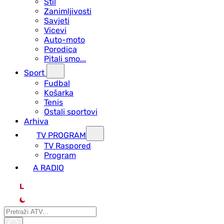
Stil
Zanimljivosti
Savjeti
Vicevi
Auto-moto
Porodica
Pitali smo...
Sport
Fudbal
Košarka
Tenis
Ostali sportovi
Arhiva
TV PROGRAM
ТV Raspored
Program
A RADIO
L