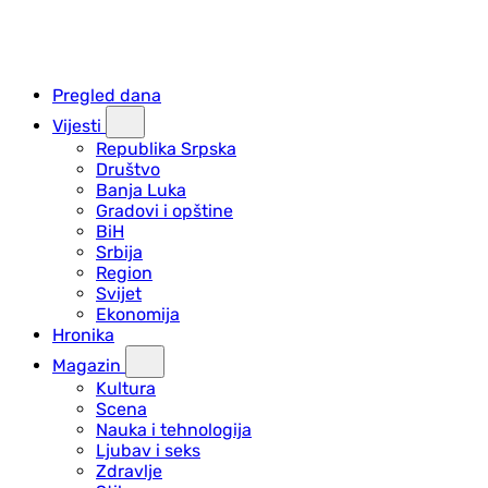
Pregled dana
Vijesti
Republika Srpska
Društvo
Banja Luka
Gradovi i opštine
BiH
Srbija
Region
Svijet
Ekonomija
Hronika
Magazin
Kultura
Scena
Nauka i tehnologija
Ljubav i seks
Zdravlje