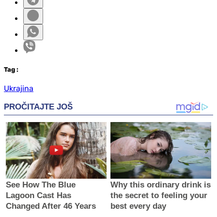
Tag
:
Ukrajina