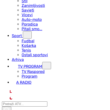
Stil
Zanimljivosti
Savjeti
Vicevi
Auto-moto
Porodica
Pitali smo...
Sport
Fudbal
Košarka
Tenis
Ostali sportovi
Arhiva
TV PROGRAM
ТV Raspored
Program
A RADIO
L