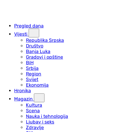
Pregled dana
Vijesti
Republika Srpska
Društvo
Banja Luka
Gradovi i opštine
BiH
Srbija
Region
Svijet
Ekonomija
Hronika
Magazin
Kultura
Scena
Nauka i tehnologija
Ljubav i seks
Zdravlje