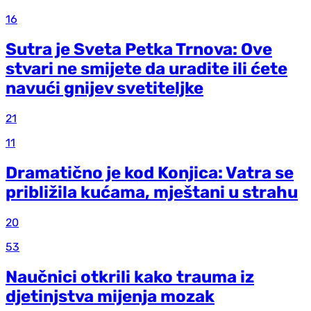
16
Sutra je Sveta Petka Trnova: Ove
stvari ne smijete da uradite ili ćete
navući gnijev svetiteljke
21
11
Dramatično je kod Konjica: Vatra se
približila kućama, mještani u strahu
20
53
Naučnici otkrili kako trauma iz
d‌jetinjstva mijenja mozak