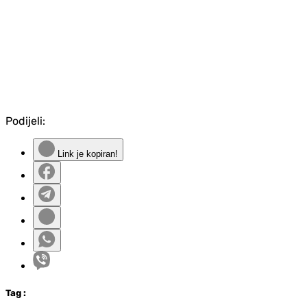
Podijeli:
Link je kopiran!
Tag
: