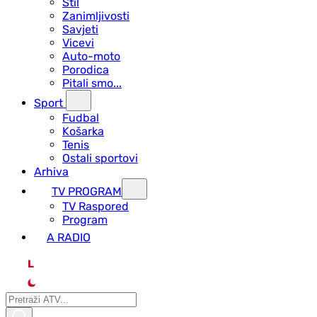
Stil
Zanimljivosti
Savjeti
Vicevi
Auto-moto
Porodica
Pitali smo...
Sport
Fudbal
Košarka
Tenis
Ostali sportovi
Arhiva
TV PROGRAM
ТV Raspored
Program
A RADIO
L