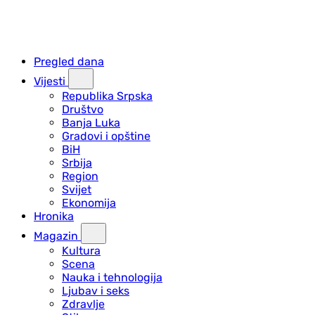
Pregled dana
Vijesti
Republika Srpska
Društvo
Banja Luka
Gradovi i opštine
BiH
Srbija
Region
Svijet
Ekonomija
Hronika
Magazin
Kultura
Scena
Nauka i tehnologija
Ljubav i seks
Zdravlje