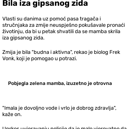
Bila iza gipsanog zida
Vlasti su danima uz pomoć pasa tragača i
stručnjaka za zmije neuspješno pokušavale pronaći
životinju, da bi u petak shvatili da se mamba skrila
iza gipsanog zida.
Zmija je bila "budna i aktivna", rekao je biolog Frek
Vonk, koji je pomogao u potrazi.
Pobjegla zelena mamba, izuzetno je otrovna
"Imala je dovoljno vode i vrlo je dobrog zdravlja",
kaže on.
Uprkos uvjeravanju policije da je malo vjerovatno da