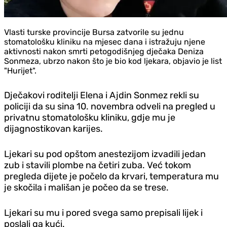
Vlasti turske provincije Bursa zatvorile su jednu
stomatološku kliniku na mjesec dana i istražuju njene
aktivnosti nakon smrti petogodišnjeg dječaka Deniza
Sonmeza, ubrzo nakon što je bio kod ljekara, objavio je list
"Hurijet".
Dječakovi roditelji Elena i Ajdin Sonmez rekli su
policiji da su sina 10. novembra odveli na pregled u
privatnu stomatološku kliniku, gdje mu je
dijagnostikovan karijes.
Ljekari su pod opštom anestezijom izvadili jedan
zub i stavili plombe na četiri zuba. Već tokom
pregleda dijete je počelo da krvari, temperatura mu
je skočila i mališan je počeo da se trese.
Ljekari su mu i pored svega samo prepisali lijek i
poslali ga kući.