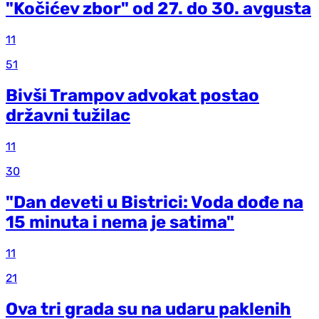
"Kočićev zbor" od 27. do 30. avgusta
11
51
Bivši Trampov advokat postao
državni tužilac
11
30
"Dan deveti u Bistrici: Voda dođe na
15 minuta i nema je satima"
11
21
Ova tri grada su na udaru paklenih