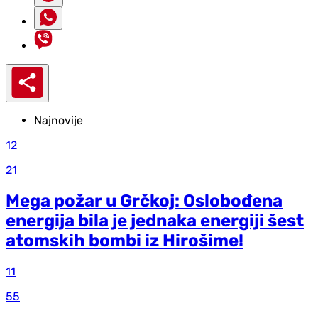
Najnovije
12
21
Mega požar u Grčkoj: Oslobođena
energija bila je jednaka energiji šest
atomskih bombi iz Hirošime!
11
55