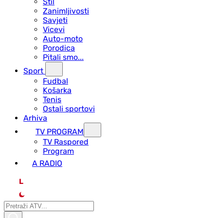
Stil
Zanimljivosti
Savjeti
Vicevi
Auto-moto
Porodica
Pitali smo...
Sport
Fudbal
Košarka
Tenis
Ostali sportovi
Arhiva
TV PROGRAM
ТV Raspored
Program
A RADIO
L