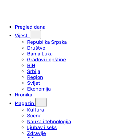
Pregled dana
Vijesti
Republika Srpska
Društvo
Banja Luka
Gradovi i opštine
BiH
Srbija
Region
Svijet
Ekonomija
Hronika
Magazin
Kultura
Scena
Nauka i tehnologija
Ljubav i seks
Zdravlje