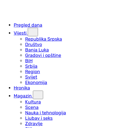
Pregled dana
Vijesti
Republika Srpska
Društvo
Banja Luka
Gradovi i opštine
BiH
Srbija
Region
Svijet
Ekonomija
Hronika
Magazin
Kultura
Scena
Nauka i tehnologija
Ljubav i seks
Zdravlje