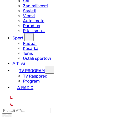
Stil
Zanimljivosti
Savjeti
Vicevi
Auto-moto
Porodica
Pitali smo...
Sport
Fudbal
Košarka
Tenis
Ostali sportovi
Arhiva
TV PROGRAM
ТV Raspored
Program
A RADIO
L