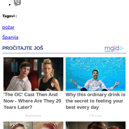
Tag
ovi
:
požar
Španija