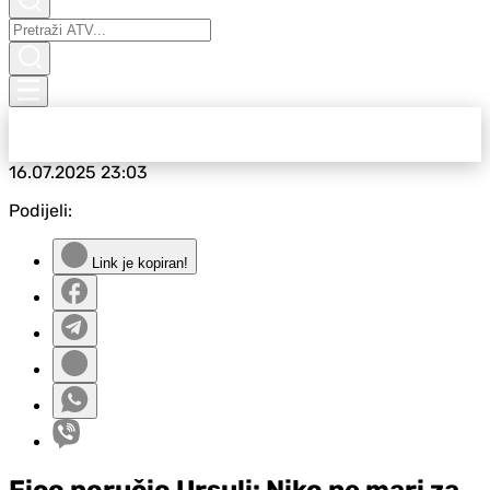
16.07.2025
23:03
Podijeli:
Link je kopiran!
Fico poručio Ursuli: Niko ne mari za