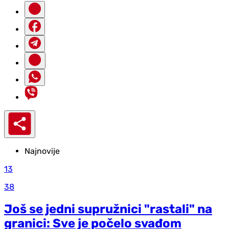
Najnovije
13
38
Još se jedni supružnici "rastali" na
granici: Sve je počelo svađom