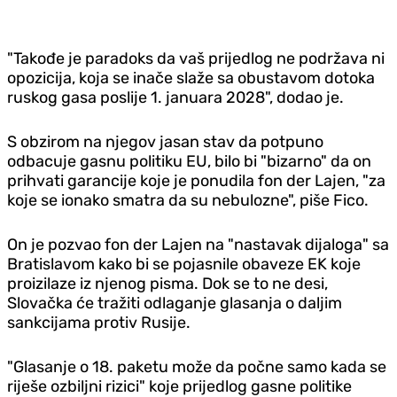
"Takođe je paradoks da vaš prijedlog ne podržava ni
opozicija, koja se inače slaže sa obustavom dotoka
ruskog gasa poslije 1. januara 2028", dodao je.
S obzirom na njegov jasan stav da potpuno
odbacuje gasnu politiku EU, bilo bi "bizarno" da on
prihvati garancije koje je ponudila fon der Lajen, "za
koje se ionako smatra da su nebulozne", piše Fico.
On je pozvao fon der Lajen na "nastavak dijaloga" sa
Bratislavom kako bi se pojasnile obaveze EK koje
proizilaze iz njenog pisma. Dok se to ne desi,
Slovačka će tražiti odlaganje glasanja o daljim
sankcijama protiv Rusije.
"Glasanje o 18. paketu može da počne samo kada se
riješe ozbiljni rizici" koje prijedlog gasne politike