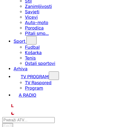
Stil
Zanimljivosti
Savjeti
Vicevi
Auto-moto
Porodica
Pitali smo...
Sport
Fudbal
Košarka
Tenis
Ostali sportovi
Arhiva
TV PROGRAM
ТV Raspored
Program
A RADIO
L