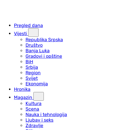
Pregled dana
Vijesti
Republika Srpska
Društvo
Banja Luka
Gradovi i opštine
BiH
Srbija
Region
Svijet
Ekonomija
Hronika
Magazin
Kultura
Scena
Nauka i tehnologija
Ljubav i seks
Zdravlje