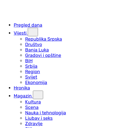
Pregled dana
Vijesti
Republika Srpska
Društvo
Banja Luka
Gradovi i opštine
BiH
Srbija
Region
Svijet
Ekonomija
Hronika
Magazin
Kultura
Scena
Nauka i tehnologija
Ljubav i seks
Zdravlje