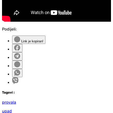
Podijeli:
Link je kopiran!
Tag
ovi
:
provala
upad