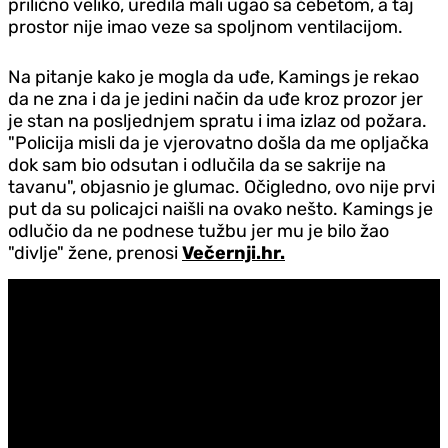
prilično veliko, uredila mali ugao sa ćebetom, a taj
prostor nije imao veze sa spoljnom ventilacijom.
Na pitanje kako je mogla da uđe, Kamings je rekao
da ne zna i da je jedini način da uđe kroz prozor jer
je stan na posljednjem spratu i ima izlaz od požara.
"Policija misli da je vjerovatno došla da me opljačka
dok sam bio odsutan i odlučila da se sakrije na
tavanu", objasnio je glumac. Očigledno, ovo nije prvi
put da su policajci naišli na ovako nešto. Kamings je
odlučio da ne podnese tužbu jer mu je bilo žao
"divlje" žene, prenosi
Večernji.hr.