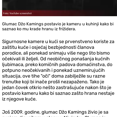
Glumac Džo Kamings postavio je kameru u kuhinji kako bi
saznao ko mu krade hranu iz frižidera.
Sigurnosne kamere u kući se prvenstveno koriste za
zaštitu kuće i osjećaj bezbjednosti članova
porodice, ali ponekad snimaju više nego što bismo
očekivali ili željeli. Od neobičnog ponašanja kućnih
ljubimaca, preko komičnih padova domaćinstva, do
potpuno neočekivanih i ponekad uznemirujućih
situacija, ove tihe "oči" doma zabilježile su razne
trenutke koji bi inače prošli nezapaženo. Tako je
jedan čovek otkrio nešto zastrašujuće nakon što je
postavio kameru kako bi saznao zašto hrana nestaje
iz njegove kuće.
Još 2009. godine, glumac Džo Kamings živio je sa