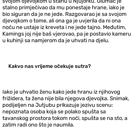
svojom djevojkom u stanu u Njujorku. Glumac je
stalno primjećivao da mu ponestaje hrane, iako je
bio siguran da je ne jede. Razgovarao je sa svojom
djevojkom o tome, ali ona ga je uvjerila da ni ona
noću ne ustaje iz kreveta i ne jede tajno. Međutim,
Kamings joj nije baš vjerovao, pa je postavio kameru
u kuhinji sa namjerom da je uhvati na djelu.
Kakvo nas vrijeme očekuje sutra?
Iako je uhvatio ženu kako jede hranu iz njihovog
frižidera, ta žena nije bila njegova djevojka. Snimak,
podijeljen na Jutjubu prikazuje jezivu scenu:
nepoznata osoba koja se polako spušta sa
tavanskog prostora tokom noći, spušta se na sto, a
zatim radi ono što je naumila.