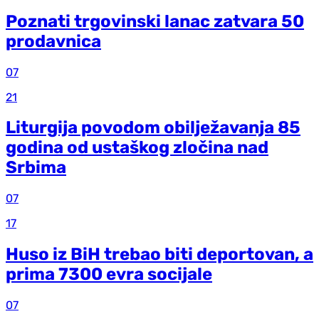
Poznati trgovinski lanac zatvara 50
prodavnica
07
21
Liturgija povodom obilježavanja 85
godina od ustaškog zločina nad
Srbima
07
17
Huso iz BiH trebao biti deportovan, a
prima 7300 evra socijale
07