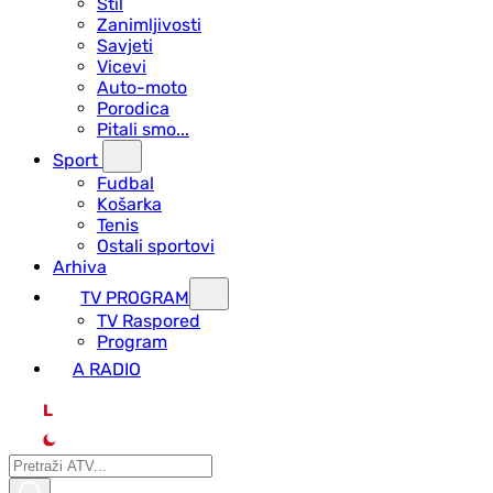
Stil
Zanimljivosti
Savjeti
Vicevi
Auto-moto
Porodica
Pitali smo...
Sport
Fudbal
Košarka
Tenis
Ostali sportovi
Arhiva
TV PROGRAM
ТV Raspored
Program
A RADIO
L