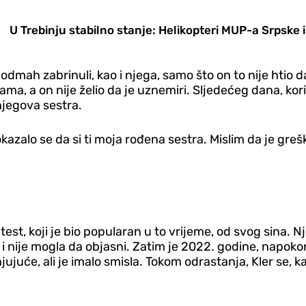
U Trebinju stabilno stanje: Helikopteri MUP-a Srpske
odmah zabrinuli, kao i njega, samo što on to nije htio
sama, a on nije želio da je uznemiri. Sljedećeg dana, k
njegova sestra.
alo se da si ti moja rođena sestra. Mislim da je greška,
test, koji je bio popularan u to vrijeme, od svog sina. N
 nije mogla da objasni. Zatim je 2022. godine, napoko
ujuće, ali je imalo smisla. Tokom odrastanja, Kler se, k