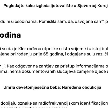
Pogledajte kako izgleda ljetovalište u Sjevernoj Korej
zgledu ni u osobinama. Pomislila sam, da, usvojena sam", 
godina
 su da je Kler rođena otprilike u isto vrijeme i u istoj b
njene pri rođenju prije 55 godina, i odgajane su u razli
aniji. Kao odgovor na zahtjev za pristup informacijama
pisima, nema dokumentovanih slučajeva zamjene djece u
Umrla devetomjesečna beba: Naređena obdukcija
obijaju oznake sa radiofrekvencijskom identifikacijo