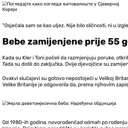
"Osjećala sam se kao uljez. Nije bilo sličnosti, ni u i
Bebe zamijenjene prije 55 
Kada su Kler i Toni počeli da razmjenjuju poruke, otkrili
Tada su došli do zaključka. Dvije djevojčice su zamije
Ovakvi slučajevi su gotovo nepostojeći u Velikoj Brit
Velike Britanije je odgovorila da, prema njihovim za
Od 1980-ih godina, novorođenčad odmah po rođenju d