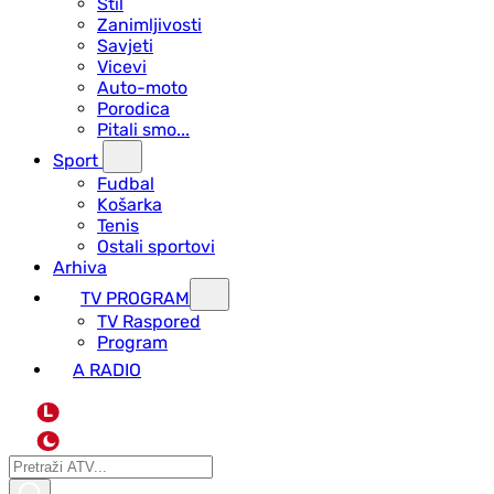
Stil
Zanimljivosti
Savjeti
Vicevi
Auto-moto
Porodica
Pitali smo...
Sport
Fudbal
Košarka
Tenis
Ostali sportovi
Arhiva
TV PROGRAM
ТV Raspored
Program
A RADIO
L