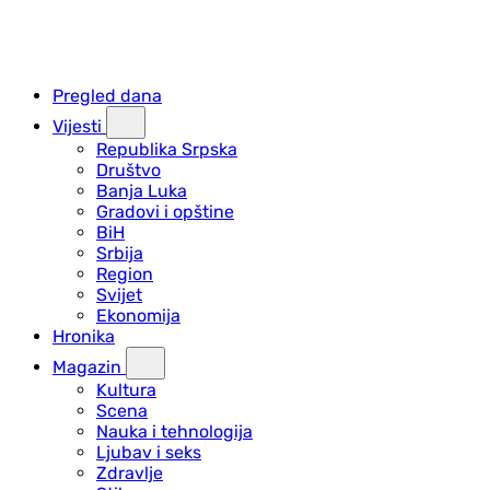
Pregled dana
Vijesti
Republika Srpska
Društvo
Banja Luka
Gradovi i opštine
BiH
Srbija
Region
Svijet
Ekonomija
Hronika
Magazin
Kultura
Scena
Nauka i tehnologija
Ljubav i seks
Zdravlje