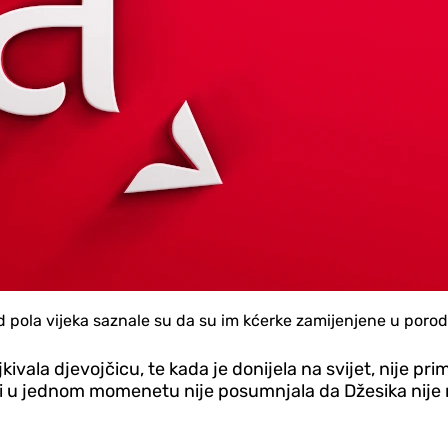
 od pola vijeka saznale su da su im kćerke zamijenjene u porodi
jkivala djevojčicu, te kada je donijela na svijet, nije pr
ni u jednom momenetu nije posumnjala da Džesika nije nj