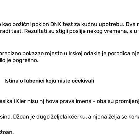
io kao božićni poklon DNK test za kućnu upotrebu. Dva m
radi test. Rezultati su stigli poslije nekog vremena, a u
e precizno pokazao mjesto u Irskoj odakle je porodica n
ilo je pogrešno.
Istina o lubenici koju niste očekivali
ika i Kler nisu njihova prava imena - oba su promijenjen
i sina, Džoan je dugo željela kćerku, a njena želja se k
Džoan.