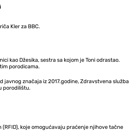
i
priča Kler za BBC.
olnici kao Džesika, sestra sa kojom je Toni odrastao.
čitim porodicama.
 od javnog značaja iz 2017.godine, Zdravstvena služba
 porodilištu.
m (RFID), koje omogućavaju praćenje njihove tačne