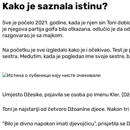
Kako je saznala istinu?
Sve je počelo 2021. godine, kada je njen sin Toni dob
je njegova partija golfa bila otkazana, odlučio je da od
razgovarao je sa majkom.
Na početku je sve izgledalo kako je i očekivao. Test j
sestra. Međutim, kada je pogledao ime svoje sestre, b
Umjesto Džesike, pojavila se osoba po imenu Kler. (Džes
Toni je najstariji od četvoro Džoanine djece. Nakon tr
"Bilo je divno napokon imati djevojčicu", prisjetila se 