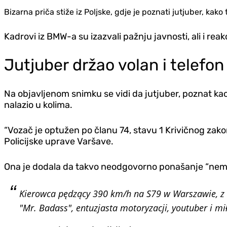
Bizarna priča stiže iz Poljske, gdje je poznati jutjuber, 
Kadrovi iz BMW-a su izazvali pažnju javnosti, ali i re
Jutjuber držao volan i telefon
Na objavljenom snimku se vidi da jutjuber, poznat kao 
nalazio u kolima.
“Vozač je optužen po članu 74, stavu 1 Krivičnog zako
Policijske uprave Varšave.
Ona je dodala da takvo neodgovorno ponašanje “nema o
Kierowca pędzący 390 km/h na S79 w Warszawie, z 
"Mr. Badass", entuzjasta motoryzacji, youtuber i m