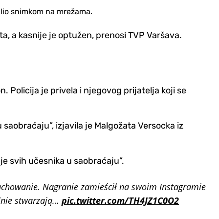
hvalio snimkom na mrežama.
eta, a kasnije je optužen, prenosi TVP Varšava.
olicija je privela i njegovog prijatelja koji se
 saobraćaju”, izjavila je Malgožata Versocka iz
je svih učesnika u saobraćaju”.
achowanie. Nagranie zamieścił na swoim Instagramie
ślnie stwarzają…
pic.twitter.com/TH4JZ1C0O2