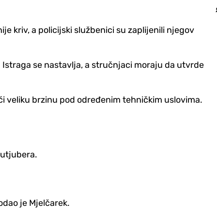
 kriv, a policijski službenici su zaplijenili njegov
Istraga se nastavlja, a stručnjaci moraju da utvrde
ći veliku brzinu pod određenim tehničkim uslovima.
jutjubera.
dodao je Mjelčarek.