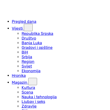
Pregled dana
Vijesti
Republika Srpska
Društvo
Banja Luka
Gradovi i opštine
BiH
Srbija
Region
Svijet
Ekonomija
Hronika
Magazin
Kultura
Scena
Nauka i tehnologija
Ljubav i seks
Zdravlje