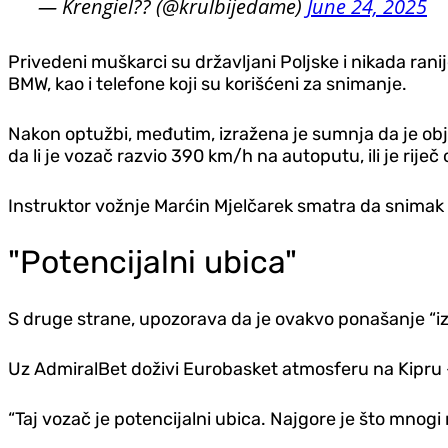
— Krengiel?? (@krulbijedame)
June 24, 2025
Privedeni muškarci su državljani Poljske i nikada ranije
BMW, kao i telefone koji su korišćeni za snimanje.
Nakon optužbi, međutim, izražena je sumnja da je obja
da li je vozač razvio 390 km/h na autoputu, ili je rije
Instruktor vožnje Marćin Mjelčarek smatra da snimak 
"Potencijalni ubica"
S druge strane, upozorava da je ovakvo ponašanje “iz
Uz AdmiralBet doživi Eurobasket atmosferu na Kipru - 
“Taj vozač je potencijalni ubica. Najgore je što mnogi m