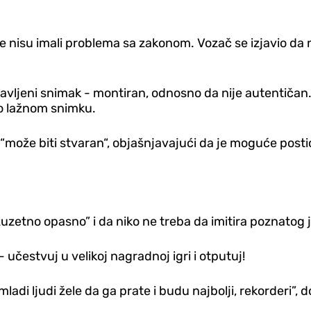
 nisu imali problema sa zakonom. Vozač se izjavio da nije
vljeni snimak - montiran, odnosno da nije autentičan. 
č o lažnom snimku.
“može biti stvaran“, objašnjavajući da je moguće posti
uzetno opasno” i da niko ne treba da imitira poznatog 
učestvuj u velikoj nagradnoj igri i otputuj!
ladi ljudi žele da ga prate i budu najbolji, rekorderi”, 