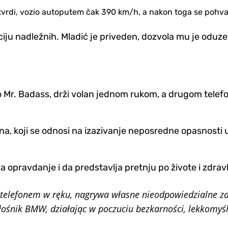
kako tvrdi, vozio autoputem čak 390 km/h, a nakon toga se po
akciju nadležnih. Mladić je priveden, dozvola mu je oduz
Mr. Badass, drži volan jednom rukom, a drugom telefon. P
na, koji se odnosi na izazivanje neposredne opasnosti u
pravdanje i da predstavlja pretnju po živote i zdravl
telefonem w ręku, nagrywa własne nieodpowiedzialne z
iłośnik BMW, działając w poczuciu bezkarności, lekkomy