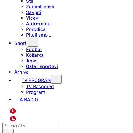
Stil
Zanimljivosti
Savjeti
Vicevi
Auto-moto
Porodica
Pitali smo...
Sport
Fudbal
Košarka
Tenis
Ostali sportovi
Arhiva
TV PROGRAM
ТV Raspored
Program
A RADIO
L