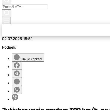
02.07.2025
15:51
Podijeli:
Link je kopiran!
Jutjuber vozio gradom 390 km/h, pa se