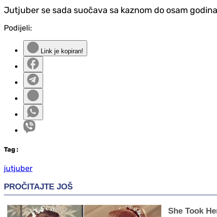
Jutjuber se sada suočava sa kaznom do osam godina z
Podijeli:
Link je kopiran!
Tag
:
jutjuber