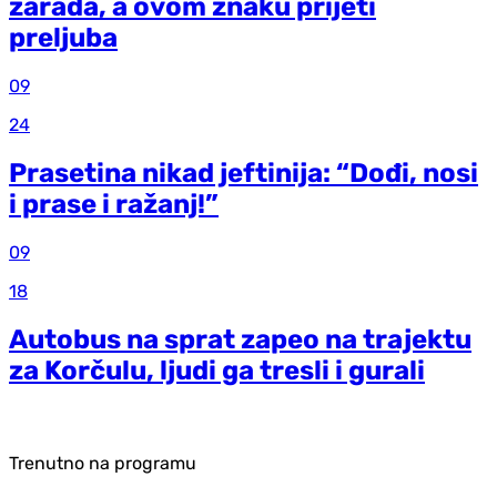
zarada, a ovom znaku prijeti
preljuba
09
24
Prasetina nikad jeftinija: “Dođi, nosi
i prase i ražanj!”
09
18
Autobus na sprat zapeo na trajektu
za Korčulu, ljudi ga tresli i gurali
Trenutno na programu