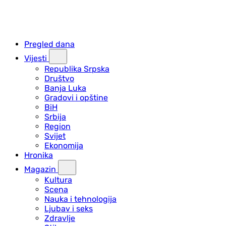
Pregled dana
Vijesti
Republika Srpska
Društvo
Banja Luka
Gradovi i opštine
BiH
Srbija
Region
Svijet
Ekonomija
Hronika
Magazin
Kultura
Scena
Nauka i tehnologija
Ljubav i seks
Zdravlje