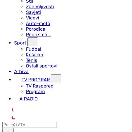
Stil
Zanimljivosti
Savjeti
Vicevi
Auto-moto
Porodica
Pitali smo...
Sport
Fudbal
Košarka
Tenis
Ostali sportovi
Arhiva
TV PROGRAM
ТV Raspored
Program
A RADIO
L