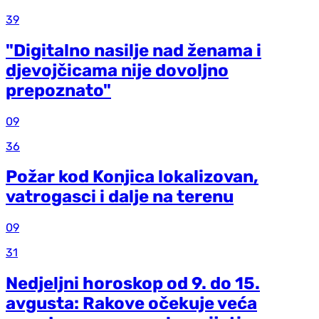
39
"Digitalno nasilje nad ženama i
djevojčicama nije dovoljno
prepoznato"
09
36
Požar kod Konjica lokalizovan,
vatrogasci i dalje na terenu
09
31
Nedjeljni horoskop od 9. do 15.
avgusta: Rakove očekuje veća