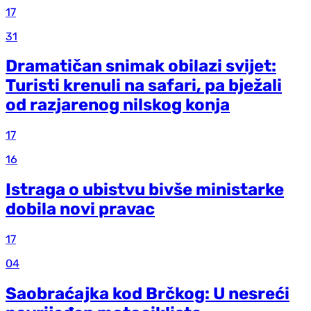
17
31
Dramatičan snimak obilazi svijet:
Turisti krenuli na safari, pa bježali
od razjarenog nilskog konja
17
16
Istraga o ubistvu bivše ministarke
dobila novi pravac
17
04
Saobraćajka kod Brčkog: U nesreći