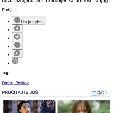
novu razmjenu ratnih zarobljenika, prenosi "Tan‌jug".
Podijeli:
Link je kopiran!
Tag
:
Dmitrij Peskov