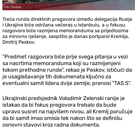
Treća runda direktnih pregovora između delegacija Rusije
i Ukrajine biće održana večeras u Istanbulu, a u fokusu
razgovora biće razmjena memoranduma sa prijedlozima
za mirovno rješenje, saopštio je danas portparol Kremlja,
Dmitrij Peskov.
"Predmet razgovora biće prije svega pitanja u vezi
sa nacrtima memoranduma koji su razmijenjeni
tokom prethodne runde", rekao je Peskov, ističući da
je usaglašavanje tih dokumenata ključno za
eventualni samit lidera dvije zemlje, prenosi "TAS S".
Ukrajinski predsjednik Volodimir Zelenski ranije je
istakao da bi fokus pregovora trebalo da bude
upravo susret na najvišem nivou, ali Kremlj poručuje
da bi samit imao smisla tek nakon što se definišu
osnovni stavovi kroz radna dokumenta.