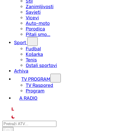
Stil
Zanimljivosti
Savjeti
Vicevi
Auto-moto
Porodica
Pitali smo...
Sport
Fudbal
Košarka
Tenis
Ostali sportovi
Arhiva
TV PROGRAM
ТV Raspored
Program
A RADIO
L