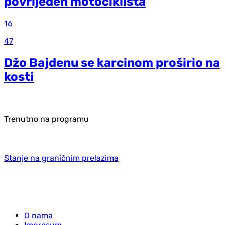
povrijeđen motociklista
16
47
Džo Bajdenu se karcinom proširio na
kosti
Trenutno na programu
Stanje na graničnim prelazima
O nama