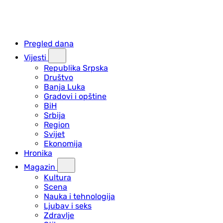
Pregled dana
Vijesti
Republika Srpska
Društvo
Banja Luka
Gradovi i opštine
BiH
Srbija
Region
Svijet
Ekonomija
Hronika
Magazin
Kultura
Scena
Nauka i tehnologija
Ljubav i seks
Zdravlje