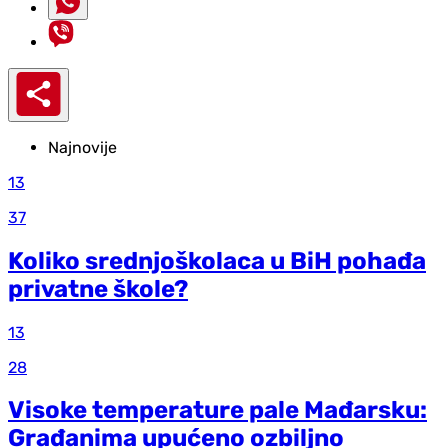
Najnovije
13
37
Koliko srednjoškolaca u BiH pohađa
privatne škole?
13
28
Visoke temperature pale Mađarsku:
Građanima upućeno ozbiljno