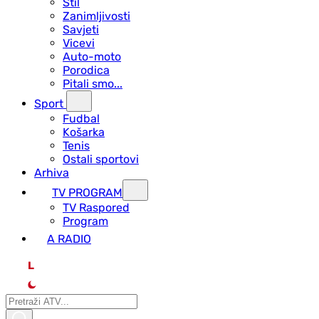
Stil
Zanimljivosti
Savjeti
Vicevi
Auto-moto
Porodica
Pitali smo...
Sport
Fudbal
Košarka
Tenis
Ostali sportovi
Arhiva
TV PROGRAM
ТV Raspored
Program
A RADIO
L