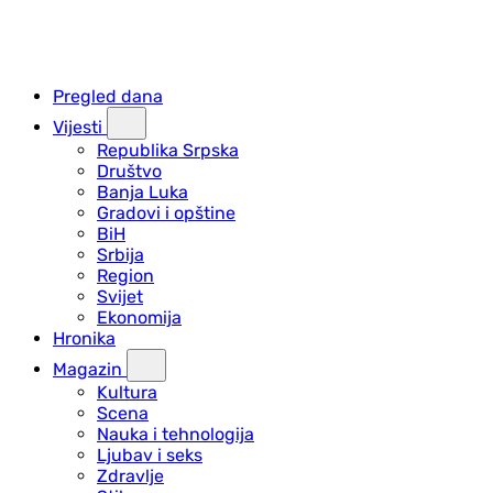
Pregled dana
Vijesti
Republika Srpska
Društvo
Banja Luka
Gradovi i opštine
BiH
Srbija
Region
Svijet
Ekonomija
Hronika
Magazin
Kultura
Scena
Nauka i tehnologija
Ljubav i seks
Zdravlje