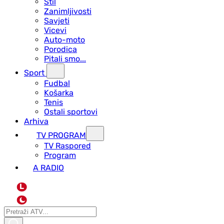
Stil
Zanimljivosti
Savjeti
Vicevi
Auto-moto
Porodica
Pitali smo...
Sport
Fudbal
Košarka
Tenis
Ostali sportovi
Arhiva
TV PROGRAM
ТV Raspored
Program
A RADIO
L