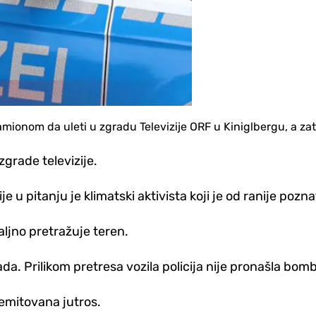
kamionom da uleti u zgradu Televizije ORF u Kiniglbergu, a zat
 zgrade televizije.
u pitanju je klimatski aktivista koji je od ranije poznat 
taljno pretražuje teren.
rada.
Prilikom pretresa vozila policija nije pronašla bom
e emitovana jutros.