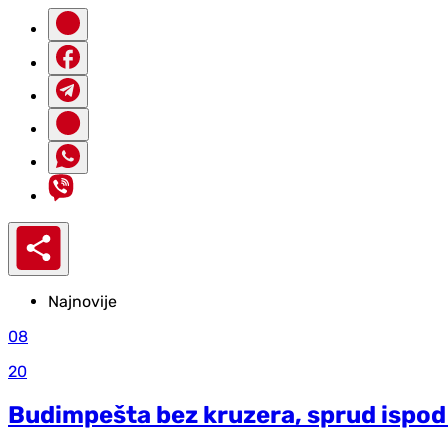
Najnovije
08
20
Budimpešta bez kruzera, sprud ispod 