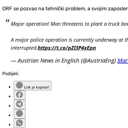
ORF se pozvao na tehnički problem, a svojim zaposle
Major operation! Man threatens to plant a truck bo
A major police operation is currently underway at t
interrupted.
https://t.co/pZl3P4xEpn
— Austrian News in English (@AustriaEng)
Mar
Podijeli:
Link je kopiran!