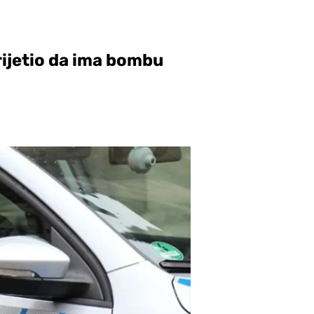
rijetio da ima bombu