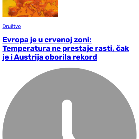
Društvo
Evropa je u crvenoj zoni:
Temperatura ne prestaje rasti, čak
je i Austrija oborila rekord