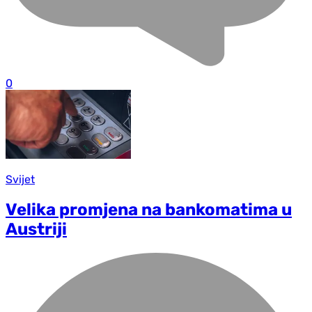
0
Svijet
Velika promjena na bankomatima u
Austriji