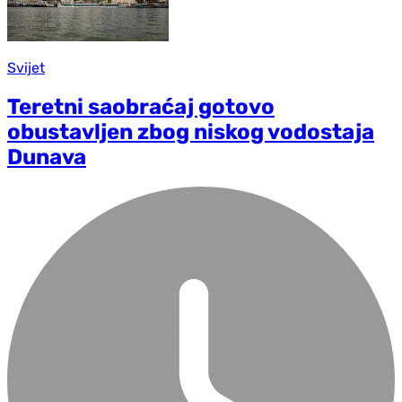
Svijet
Teretni saobraćaj gotovo
obustavljen zbog niskog vodostaja
Dunava