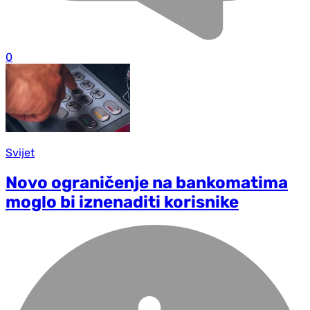
0
Svijet
Novo ograničenje na bankomatima
moglo bi iznenaditi korisnike