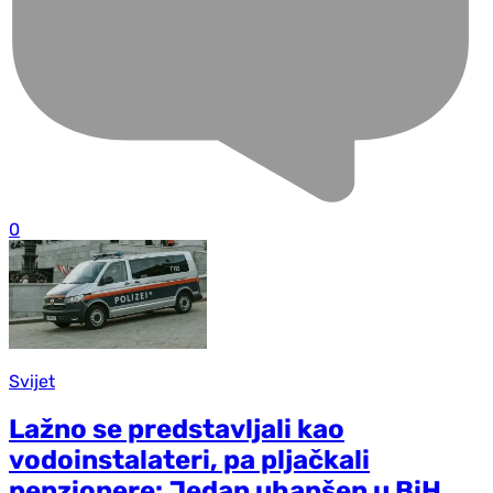
0
Svijet
Lažno se predstavljali kao
vodoinstalateri, pa pljačkali
penzionere: Jedan uhapšen u BiH