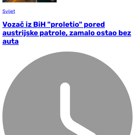
Svijet
Vozač iz BiH "proletio" pored
austrijske patrole, zamalo ostao bez
auta