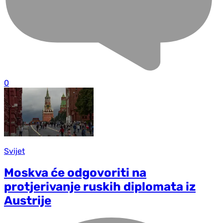
0
Svijet
Moskva će odgovoriti na
protjerivanje ruskih diplomata iz
Austrije