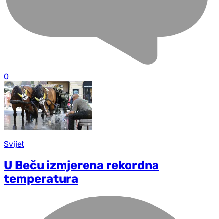
0
Svijet
U Beču izmjerena rekordna
temperatura