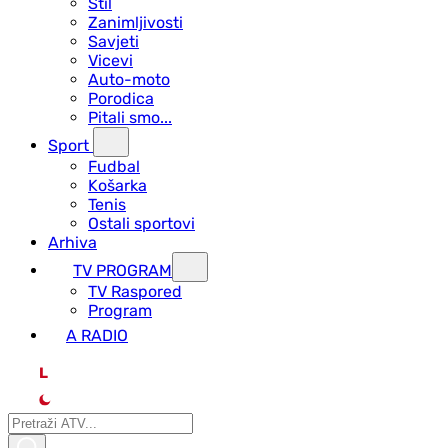
Stil
Zanimljivosti
Savjeti
Vicevi
Auto-moto
Porodica
Pitali smo...
Sport
Fudbal
Košarka
Tenis
Ostali sportovi
Arhiva
TV PROGRAM
ТV Raspored
Program
A RADIO
L