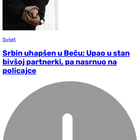
Svijet
Srbin uhapšen u Beču: Upao u stan
bivšoj partnerki, pa nasrnuo na
policajce