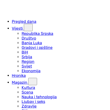
Pregled dana
Vijesti
Republika Srpska
Društvo
Banja Luka
Gradovi i opštine
BiH
Srbija
Region
Svijet
Ekonomija
Hronika
Magazin
Kultura
Scena
Nauka i tehnologija
Ljubav i seks
Zdravlje