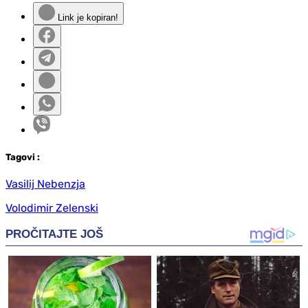
Link je kopiran!
Tag
ovi
:
Vasilij Nebenzja
Volodimir Zelenski