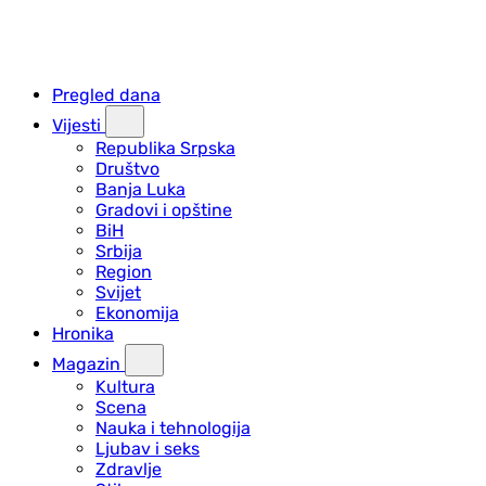
Pregled dana
Vijesti
Republika Srpska
Društvo
Banja Luka
Gradovi i opštine
BiH
Srbija
Region
Svijet
Ekonomija
Hronika
Magazin
Kultura
Scena
Nauka i tehnologija
Ljubav i seks
Zdravlje