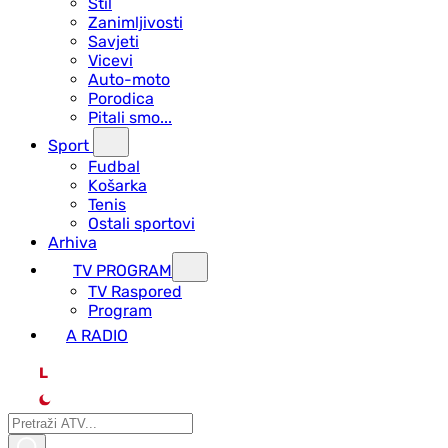
Stil
Zanimljivosti
Savjeti
Vicevi
Auto-moto
Porodica
Pitali smo...
Sport
Fudbal
Košarka
Tenis
Ostali sportovi
Arhiva
TV PROGRAM
ТV Raspored
Program
A RADIO
L