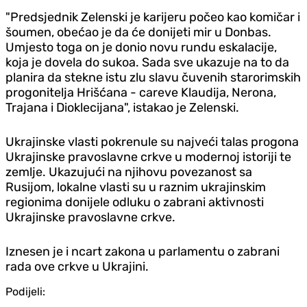
"Predsjednik Zelenski je karijeru počeo kao komičar i
šoumen, obećao je da će donijeti mir u Donbas.
Umjesto toga on je donio novu rundu eskalacije,
koja je dovela do sukoa. Sada sve ukazuje na to da
planira da stekne istu zlu slavu čuvenih starorimskih
progonitelja Hrišćana - careve Klaudija, Nerona,
Trajana i Dioklecijana", istakao je Zelenski.
Ukrajinske vlasti pokrenule su najveći talas progona
Ukrajinske pravoslavne crkve u modernoj istoriji te
zemlje. Ukazujući na njihovu povezanost sa
Rusijom, lokalne vlasti su u raznim ukrajinskim
regionima donijele odluku o zabrani aktivnosti
Ukrajinske pravoslavne crkve.
Iznesen je i ncart zakona u parlamentu o zabrani
rada ove crkve u Ukrajini.
Podijeli: