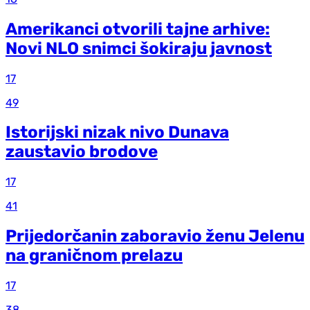
Amerikanci otvorili tajne arhive:
Novi NLO snimci šokiraju javnost
17
49
Istorijski nizak nivo Dunava
zaustavio brodove
17
41
Prijedorčanin zaboravio ženu Jelenu
na graničnom prelazu
17
38