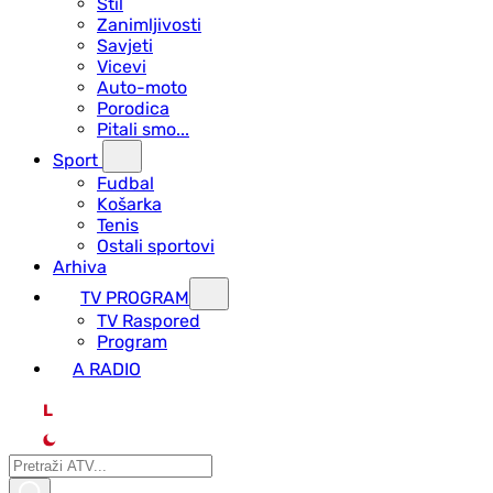
Stil
Zanimljivosti
Savjeti
Vicevi
Auto-moto
Porodica
Pitali smo...
Sport
Fudbal
Košarka
Tenis
Ostali sportovi
Arhiva
TV PROGRAM
ТV Raspored
Program
A RADIO
L