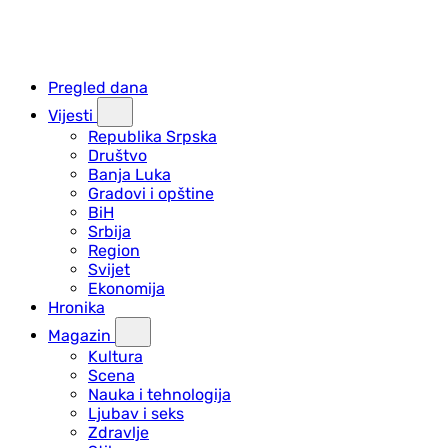
Pregled dana
Vijesti
Republika Srpska
Društvo
Banja Luka
Gradovi i opštine
BiH
Srbija
Region
Svijet
Ekonomija
Hronika
Magazin
Kultura
Scena
Nauka i tehnologija
Ljubav i seks
Zdravlje