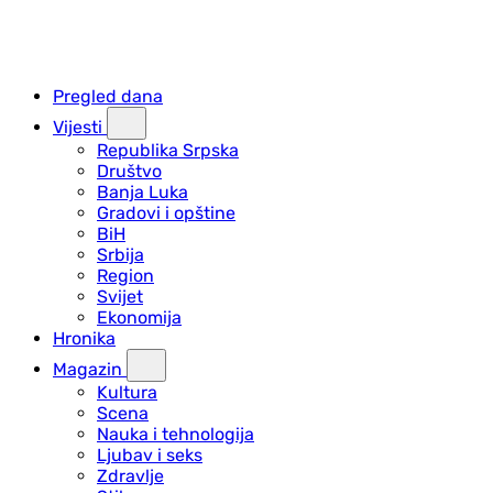
Pregled dana
Vijesti
Republika Srpska
Društvo
Banja Luka
Gradovi i opštine
BiH
Srbija
Region
Svijet
Ekonomija
Hronika
Magazin
Kultura
Scena
Nauka i tehnologija
Ljubav i seks
Zdravlje