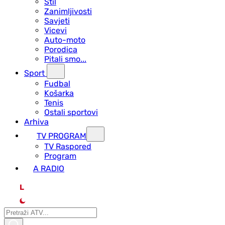
Stil
Zanimljivosti
Savjeti
Vicevi
Auto-moto
Porodica
Pitali smo...
Sport
Fudbal
Košarka
Tenis
Ostali sportovi
Arhiva
TV PROGRAM
ТV Raspored
Program
A RADIO
L