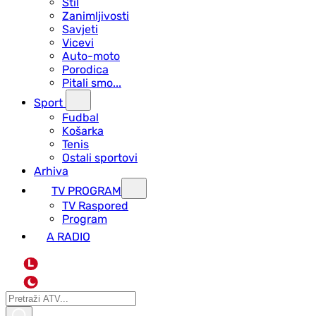
Stil
Zanimljivosti
Savjeti
Vicevi
Auto-moto
Porodica
Pitali smo...
Sport
Fudbal
Košarka
Tenis
Ostali sportovi
Arhiva
TV PROGRAM
ТV Raspored
Program
A RADIO
L