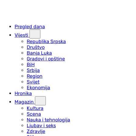
Pregled dana
Vijesti
Republika Srpska
Društvo
Banja Luka
Gradovi i opštine
BiH
Srbija
Region
Svijet
Ekonomija
Hronika
Magazin
Kultura
Scena
Nauka i tehnologija
Ljubav i seks
Zdravlje