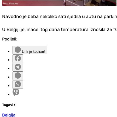
Navodno je beba nekoliko sati sjedila u autu na parking
U Belgiji je, inače, tog dana temperatura iznosila 25 °
Podijeli:
Link je kopiran!
Tag
ovi
:
Belgija