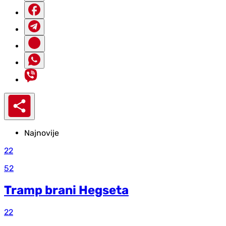
Najnovije
22
52
Tramp brani Hegseta
22