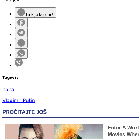
Link je kopiran!
Tag
ovi
:
papa
Vladimir Putin