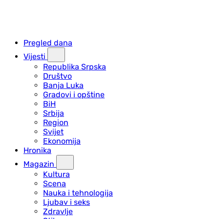
Pregled dana
Vijesti
Republika Srpska
Društvo
Banja Luka
Gradovi i opštine
BiH
Srbija
Region
Svijet
Ekonomija
Hronika
Magazin
Kultura
Scena
Nauka i tehnologija
Ljubav i seks
Zdravlje