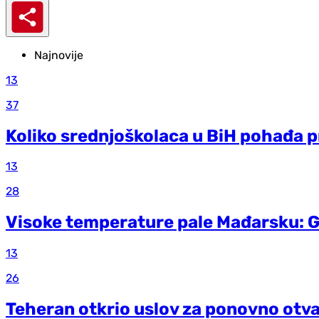
Najnovije
13
37
Koliko srednjoškolaca u BiH pohađa p
13
28
Visoke temperature pale Mađarsku: 
13
26
Teheran otkrio uslov za ponovno ot