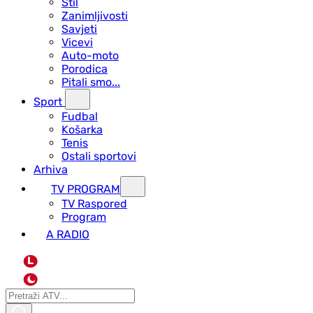
Stil
Zanimljivosti
Savjeti
Vicevi
Auto-moto
Porodica
Pitali smo...
Sport
Fudbal
Košarka
Tenis
Ostali sportovi
Arhiva
TV PROGRAM
ТV Raspored
Program
A RADIO
L