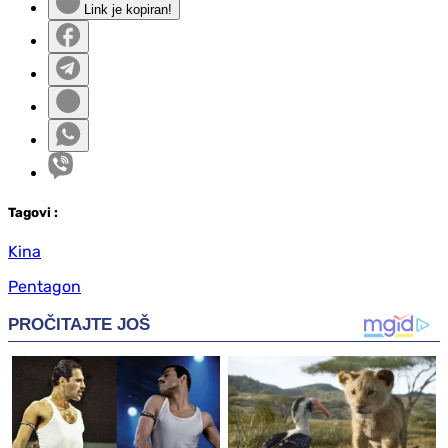
Link je kopiran!
Tag
ovi
:
Kina
Pentagon