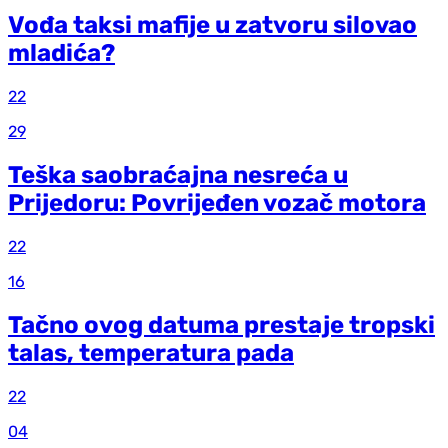
Vođa taksi mafije u zatvoru silovao
mladića?
22
29
Teška saobraćajna nesreća u
Prijedoru: Povrijeđen vozač motora
22
16
Tačno ovog datuma prestaje tropski
talas, temperatura pada
22
04