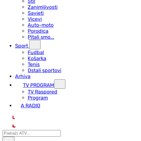
Stil
Zanimljivosti
Savjeti
Vicevi
Auto-moto
Porodica
Pitali smo...
Sport
Fudbal
Košarka
Tenis
Ostali sportovi
Arhiva
TV PROGRAM
ТV Raspored
Program
A RADIO
L