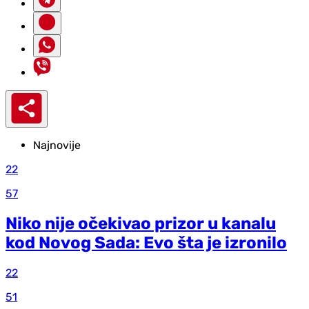
Najnovije
22
57
Niko nije očekivao prizor u kanalu
kod Novog Sada: Evo šta je izronilo
22
51