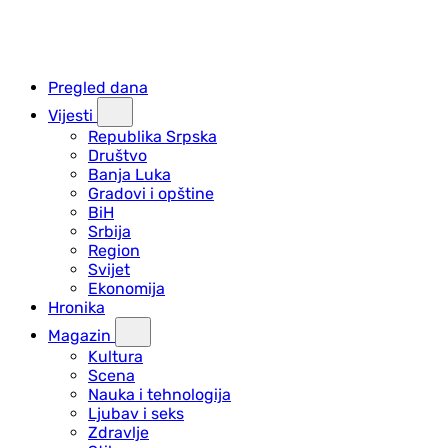
Pregled dana
Vijesti
Republika Srpska
Društvo
Banja Luka
Gradovi i opštine
BiH
Srbija
Region
Svijet
Ekonomija
Hronika
Magazin
Kultura
Scena
Nauka i tehnologija
Ljubav i seks
Zdravlje