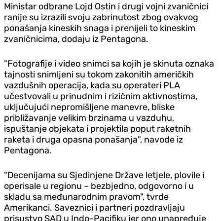
Ministar odbrane Lojd Ostin i drugi vojni zvaničnici
ranije su izrazili svoju zabrinutost zbog ovakvog
ponašanja kineskih snaga i prenijeli to kineskim
zvaničnicima, dodaju iz Pentagona.
"Fotografije i video snimci sa kojih je skinuta oznaka
tajnosti snimljeni su tokom zakonitih američkih
vazdušnih operacija, kada su operateri PLA
učestvovali u prinudnim i rizičnim aktivnostima,
uključujući nepromišljene manevre, bliske
približavanje velikim brzinama u vazduhu,
ispuštanje objekata i projektila poput raketnih
raketa i druga opasna ponašanja", navode iz
Pentagona.
"Decenijama su Sjedinjene Države letjele, plovile i
operisale u regionu – bezbjedno, odgovorno i u
skladu sa međunarodnim pravom", tvrde
Amerikanci. Saveznici i partneri pozdravljaju
prisustvo SAD u Indo-Pacifiku jer ono unapređuje