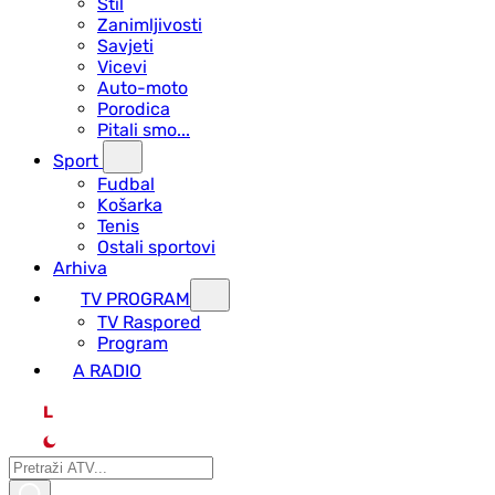
Stil
Zanimljivosti
Savjeti
Vicevi
Auto-moto
Porodica
Pitali smo...
Sport
Fudbal
Košarka
Tenis
Ostali sportovi
Arhiva
TV PROGRAM
ТV Raspored
Program
A RADIO
L