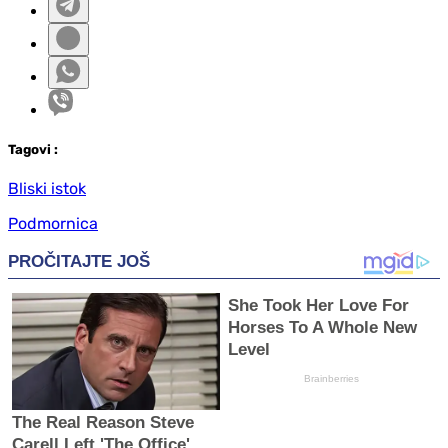
Tag
ovi
:
Bliski istok
Podmornica