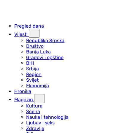
Pregled dana
Vijesti
Republika Srpska
Društvo
Banja Luka
Gradovi i opštine
BiH
Srbija
Region
Svijet
Ekonomija
Hronika
Magazin
Kultura
Scena
Nauka i tehnologija
Ljubav i seks
Zdravlje