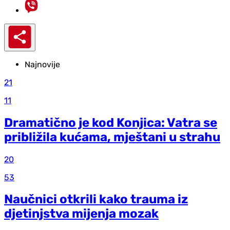
Najnovije
21
11
Dramatično je kod Konjica: Vatra se
približila kućama, mještani u strahu
20
53
Naučnici otkrili kako trauma iz
d‌jetinjstva mijenja mozak