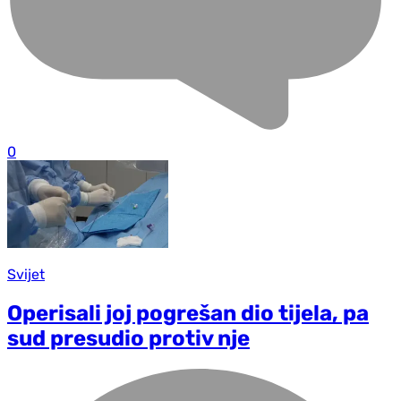
0
Svijet
Operisali joj pogrešan dio tijela, pa
sud presudio protiv nje