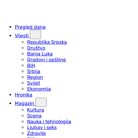
Pregled dana
Vijesti
Republika Srpska
Društvo
Banja Luka
Gradovi i opštine
BiH
Srbija
Region
Svijet
Ekonomija
Hronika
Magazin
Kultura
Scena
Nauka i tehnologija
Ljubav i seks
Zdravlje