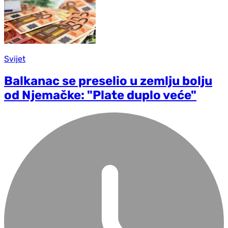
Svijet
Balkanac se preselio u zemlju bolju
od Njemačke: "Plate duplo veće"