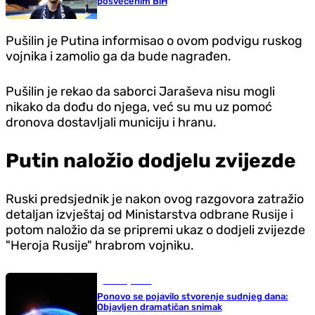
posvećenim BiH
Pušilin je Putina informisao o ovom podvigu ruskog
vojnika i zamolio ga da bude nagrađen.
Pušilin je rekao da saborci Jaraševa nisu mogli
nikako da dođu do njega, već su mu uz pomoć
dronova dostavljali municiju i hranu.
Putin naložio dodjelu zvijezde
Ruski predsjednik je nakon ovog razgovora zatražio
detaljan izvještaj od Ministarstva odbrane Rusije i
potom naložio da se pripremi ukaz o dodjeli zvijezde
"Heroja Rusije" hrabrom vojniku.
Zanimljivosti
Ponovo se pojavilo stvorenje sudnjeg dana:
Objavljen dramatičan snimak