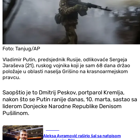
Foto:
Tanjug/AP
Vladimir Putin, predsjednik Rusije, odlikovaće Sergeja
Jaraševa (21), ruskog vojnika koji je sam 68 dana držao
položaje u oblasti naselja Grišino na krasnoarmejskom
pravcu.
Saopštio je to Dmitrij Peskov, portparol Kremlja,
nakon što se Putin ranije danas, 10. marta, sastao sa
liderom Donjecke Narodne Republike Denisom
Pušilinom.
Košarka
Aleksa Avramović raširio šal sa natpisom