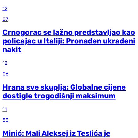
12
07
Crnogorac se lažno predstavljao kao
policajac u Italiji: Pronađen ukradeni
nakit
12
06
Hrana sve skuplja: Globalne cijene
dostigle trogodišnji maksimum
11
53
Minić: Mali Aleksej iz Teslića je