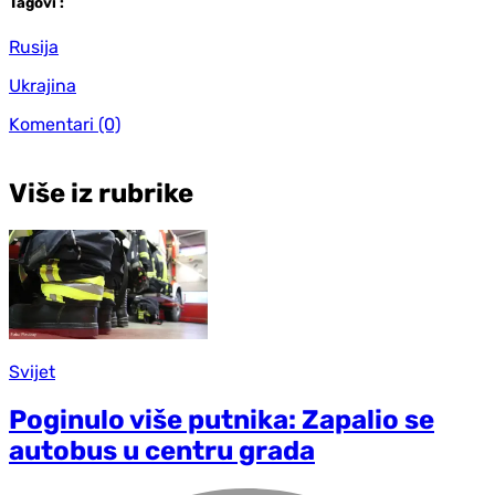
Tag
ovi
:
Rusija
Ukrajina
Komentari
(0)
Više iz rubrike
Svijet
Poginulo više putnika: Zapalio se
autobus u centru grada