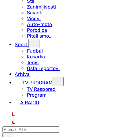
Stil
Zanimljivosti
Savjeti
Vicevi
Auto-moto
Porodica
Pitali smo...
Sport
Fudbal
Košarka
Tenis
Ostali sportovi
Arhiva
TV PROGRAM
ТV Raspored
Program
A RADIO
L