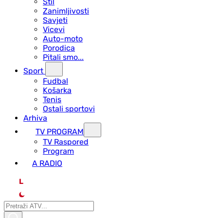
Stil
Zanimljivosti
Savjeti
Vicevi
Auto-moto
Porodica
Pitali smo...
Sport
Fudbal
Košarka
Tenis
Ostali sportovi
Arhiva
TV PROGRAM
ТV Raspored
Program
A RADIO
L