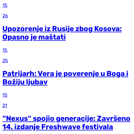
15
26
Upozorenje iz Rusije zbog Kosova:
Opasno je maštati
15
25
Patrijarh: Vera je poverenje u Boga i
Božiju ljubav
15
21
“Nexus“ spojio generacije: Završeno
14. izdanje Freshwave festivala