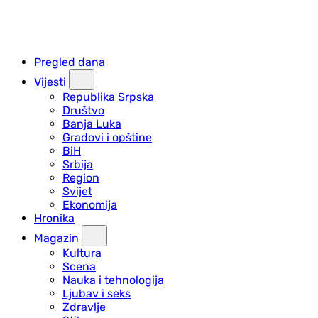
Pregled dana
Vijesti
Republika Srpska
Društvo
Banja Luka
Gradovi i opštine
BiH
Srbija
Region
Svijet
Ekonomija
Hronika
Magazin
Kultura
Scena
Nauka i tehnologija
Ljubav i seks
Zdravlje