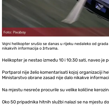
Vojni helikopter srušio se danas u rijeku nedaleko od grad
nikakvih informacija o žrtvama.
Helikopter je nestao između 10 i 10:30 sati, naveo je 
Portparol nije želio komentarisati kojoj organizaciji h
Ministarstvo obrane zasad nije dalo nikakve informaci
Na mjestu nesreće procurile su velike količine kerozina. 
Oko 50 pripadnika hitnih službi nalazi se na mjestu dog