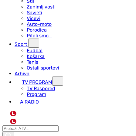
Stil
Zanimljivosti
Savjeti
Vicevi
Auto-moto
Porodica
Pitali smo...
Sport
Fudbal
Košarka
Tenis
Ostali sportovi
Arhiva
TV PROGRAM
ТV Raspored
Program
A RADIO
L