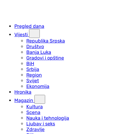
Pregled dana
Vijesti
Republika Srpska
Društvo
Banja Luka
Gradovi i opštine
BiH
Srbija
Region
Svijet
Ekonomija
Hronika
Magazin
Kultura
Scena
Nauka i tehnologija
Ljubav i seks
Zdravlje