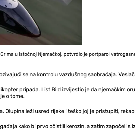
a Grima u istočnoj Njemačkoj, potvrdio je portparol vatroga
pozivajući se na kontrolu vazdušnog saobraćaja. Veslači
elikopter pripada. List Bild izvijestio je da njemačkim 
je o tome.
Olupina leži usred rijeke i teško joj je pristupiti, rekao
ađaja kako bi prvo očistili kerozin, a zatim započeli s i