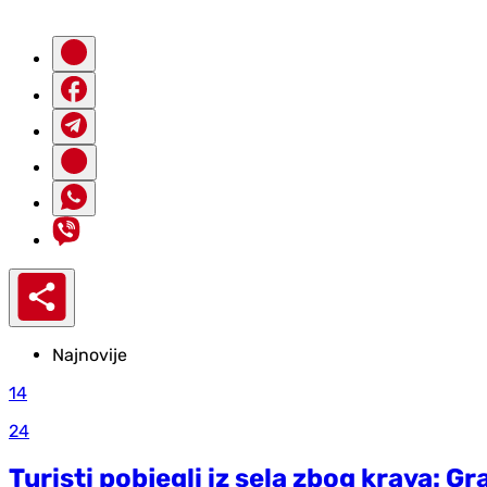
Najnovije
14
24
Turisti pobjegli iz sela zbog krava: 