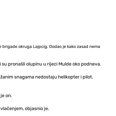
sne brigade okruga Lajpcig. Dodao je kako zasad nema
 su pronašli olupinu u rijeci Mulde oko podneva.
oružanim snagama nedostaju helikopter i pilot.
 je on.
zvlačenjem, objasnio je.