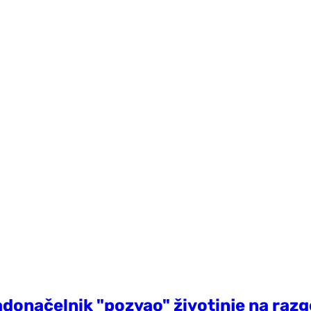
Gradonačelnik "pozvao" životinje na raz