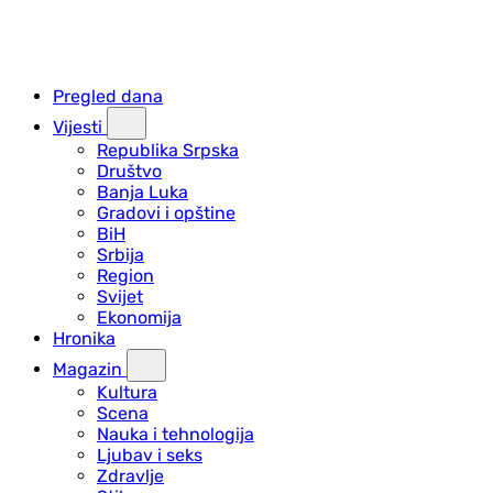
Pregled dana
Vijesti
Republika Srpska
Društvo
Banja Luka
Gradovi i opštine
BiH
Srbija
Region
Svijet
Ekonomija
Hronika
Magazin
Kultura
Scena
Nauka i tehnologija
Ljubav i seks
Zdravlje