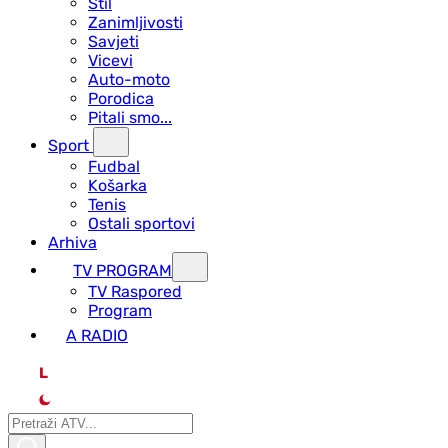
Stil
Zanimljivosti
Savjeti
Vicevi
Auto-moto
Porodica
Pitali smo...
Sport
Fudbal
Košarka
Tenis
Ostali sportovi
Arhiva
TV PROGRAM
ТV Raspored
Program
A RADIO
L