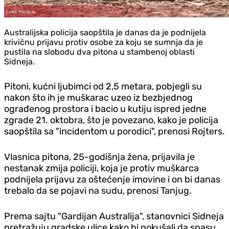
Australijska policija saopštila je danas da je podnijela
krivičnu prijavu protiv osobe za koju se sumnja da je
pustila na slobodu dva pitona u stambenoj oblasti
Sidneja.
Pitoni, kućni ljubimci od 2,5 metara, pobjegli su
nakon što ih je muškarac uzeo iz bezbjednog
ograđenog prostora i bacio u kutiju ispred jedne
zgrade 21. oktobra, što je povezano, kako je policija
saopštila sa "incidentom u porodici", prenosi Rojters.
Vlasnica pitona, 25-godišnja žena, prijavila je
nestanak zmija policiji, koja je protiv muškarca
podnijela prijavu za oštećenje imovine i on bi danas
trebalo da se pojavi na sudu, prenosi Tan‌jug.
Prema sajtu "Gardijan Australija", stanovnici Sidneja
pretražuju gradske ulice kako bi pokušali da spasu