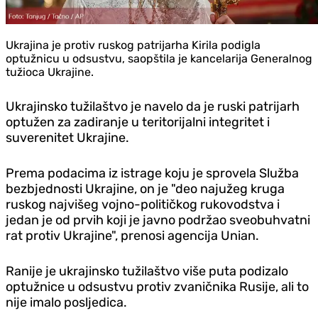
Ukrajina je protiv ruskog patrijarha Kirila podigla
optužnicu u odsustvu, saopštila je kancelarija Generalnog
tužioca Ukrajine.
Ukrajinsko tužilaštvo je navelo da je ruski patrijarh
optužen za zadiranje u teritorijalni integritet i
suverenitet Ukrajine.
Prema podacima iz istrage koju je sprovela Služba
bezbjednosti Ukrajine, on je "deo najužeg kruga
ruskog najvišeg vojno-političkog rukovodstva i
jedan je od prvih koji je javno podržao sveobuhvatni
rat protiv Ukrajine", prenosi agencija Unian.
Ranije je ukrajinsko tužilaštvo više puta podizalo
optužnice u odsustvu protiv zvaničnika Rusije, ali to
nije imalo posljedica.