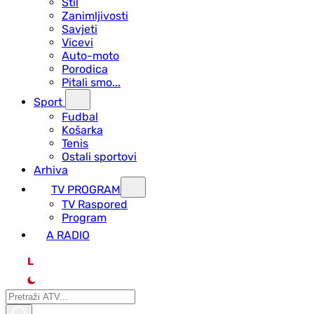
Stil
Zanimljivosti
Savjeti
Vicevi
Auto-moto
Porodica
Pitali smo...
Sport
Fudbal
Košarka
Tenis
Ostali sportovi
Arhiva
TV PROGRAM
ТV Raspored
Program
A RADIO
L