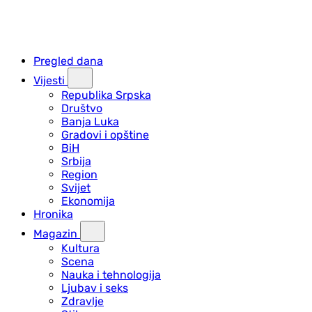
Pregled dana
Vijesti
Republika Srpska
Društvo
Banja Luka
Gradovi i opštine
BiH
Srbija
Region
Svijet
Ekonomija
Hronika
Magazin
Kultura
Scena
Nauka i tehnologija
Ljubav i seks
Zdravlje