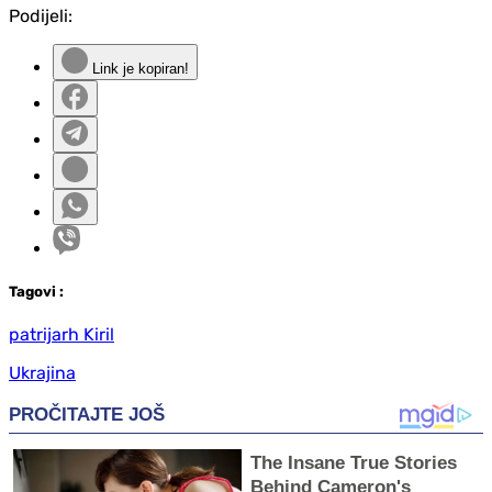
Podijeli:
Link je kopiran!
Tag
ovi
:
patrijarh Kiril
Ukrajina