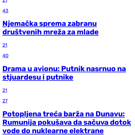
21
43
Njemačka sprema zabranu
društvenih mreža za mlade
21
40
Drama u avionu: Putnik nasrnuo na
stjuardesu i putnike
21
27
Potopljena treća barža na Dunavu:
Rumunija pokušava da sačuva dotok
vode do nuklearne elektrane