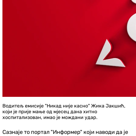
Водитељ емисије "Никад није касно" Жика Јакшић,
који је прије мање од мјесец дана хитно
хоспитализован, имао је мождани удар.
Сазнаје то портал "Информер" који наводи да је