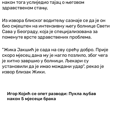
након тога услиједио тајац о његовом
здравственом стању,
Из извора блиског водитељу сазнаје се да је он
био смјештен на интензивну његу болнице Свети
Сава у Београду, која је специјализована за
поменуте врсте здравствених проблема.
"Жика Јакшић је сада на сву срећу добро. Прије
скоро мјесец дана му је нагло позлило, због чега
је хитно завршио у болници. Љекари су
установили да је имао мождани удар", рекао је
извор близак Жики.
Игор Којић се опет разводи: Пукла љубав
након 5 мјесеци брака