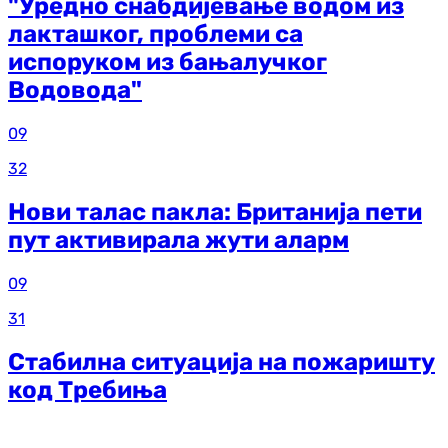
"Уредно снабдијевање водом из
лакташког, проблеми са
испоруком из бањалучког
Водовода"
09
32
Нови талас пакла: Британија пети
пут активирала жути аларм
09
31
Стабилна ситуација на пожаришту
код Требиња