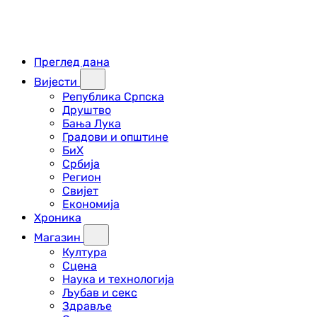
Преглед дана
Вијести
Република Српска
Друштво
Бања Лука
Градови и општине
БиХ
Србија
Регион
Свијет
Економија
Хроника
Магазин
Култура
Сцена
Наука и технологија
Љубав и секс
Здравље