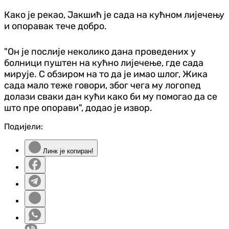
Како је рекао, Јакшић је сада на кућном лијечењу
и опоравак тече добро.
"Он је послије неколико дана проведених у
болници пуштен на кућно лијечење, где сада
мирује. С обзиром на то да је имао шлог, Жика
сада мало теже говори, због чега му логопед
долази сваки дан кући како би му помогао да се
што пре опорави", додао је извор.
Подијели:
Линк је копиран!