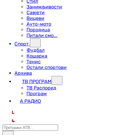
Стил
Занимљивости
Савјети
Вицеви
Ауто-мото
Породица
Питали смо...
Спорт
Фудбал
Кошарка
Тенис
Остали спортови
Архива
ТВ ПРОГРАМ
ТВ Распоред
Програм
А РАДИО
L