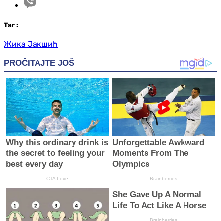
Таг
:
Жика Јакшић