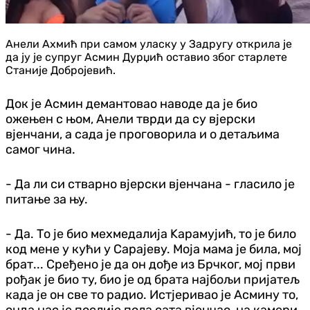
Анели Ахмић при самом уласку у Задругу открила је
да ју је супруг Асмин Дурџић оставио због старлете
Станије Добројевић.
Док је Асмин демантовао наводе да је био
ожењен с њом, Анели тврди да су вјерски
вјенчани, а сада је проговорила и о детаљима
самог чина.
- Да ли си стварно вјерски вјенчана - гласило је
питање за њу.
- Да. То је био мехмедалија Kарамујић, то је било
код мене у кући у Сарајеву. Моја мама је била, мој
брат... Сређено је да он дође из Брчког, мој први
рођак је био ту, био је од брата најбољи пријатељ
када је он све то радио. Истјеривао је Асмину то,
онда нас је послије пола сата вјенчао, на камери