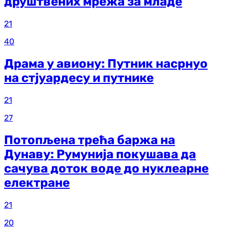
друштвених мрежа за младе
21
40
Драма у авиону: Путник насрнуо
на стјуардесу и путнике
21
27
Потопљена трећа баржа на
Дунаву: Румунија покушава да
сачува доток воде до нуклеарне
електране
21
20