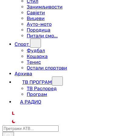
Стил
Занимљивости
Савјети
Вицеви
Ауто-мото
Породица
Питали смо...
Спорт
Фудбал
Кошарка
Тенис
Остали спортови
Архива
ТВ ПРОГРАМ
ТВ Распоред
Програм
А РАДИО
L