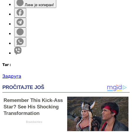
Линк је копиран!
Таг
:
Задруга