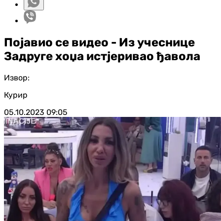
Појавио се видео - Из учеснице
Задруге хоџа истјеривао ђавола
Извор:
Курир
05.10.2023
09:05