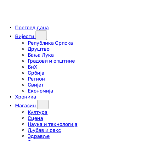
Преглед дана
Вијести
Република Српска
Друштво
Бања Лука
Градови и општине
БиХ
Србија
Регион
Свијет
Економија
Хроника
Магазин
Култура
Сцена
Наука и технологија
Љубав и секс
Здравље