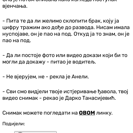
вјенчања.
- Пита те да ли желимо склопити брак, коју ја
цифру тражим ако дође до развода. Нисам имала
нуспојаве, он је пао на под. Откуд ја то знам, он је
пао на под.
- Да ли постоје фото или видео докази који би то
могли да докажу - питао је водитељ.
- Не вјерујем, не - рекла је Анели.
- Сви смо видјели твоје истјеривање ђавола, твој
видео снимак - рекао је Дарко Танасијевић.
Снимак можете погледати на
ОВОМ
линку.
Подијели: