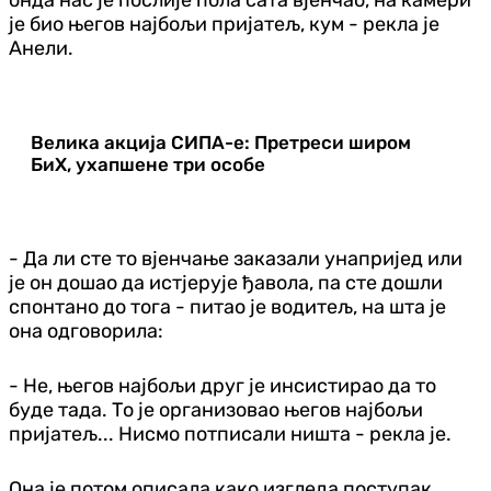
је био његов најбољи пријатељ, кум - рекла је
Анели.
Велика акција СИПА-е: Претреси широм
БиХ, ухапшене три особе
- Да ли сте то вјенчање заказали унапријед или
је он дошао да истјерује ђавола, па сте дошли
спонтано до тога - питао је водитељ, на шта је
она одговорила:
- Не, његов најбољи друг је инсистирао да то
буде тада. То је организовао његов најбољи
пријатељ... Нисмо потписали ништа - рекла је.
Она је потом описала како изгледа поступак