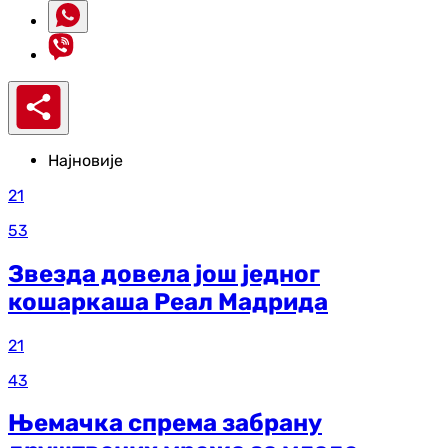
Најновије
21
53
Звезда довела још једног
кошаркаша Реал Мадрида
21
43
Њемачка спрема забрану