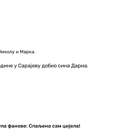
Николу и Марка.
године у Сарајеву добио сина Дариа.
ла фанове: Спаљена сам цијела!