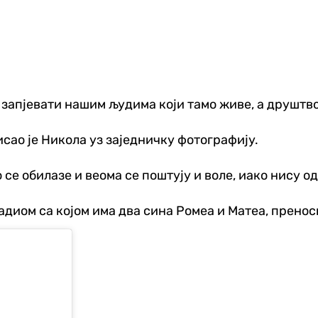
е запјевати нашим људима који тамо живе, а друштв
писао је Никола уз заједничку фотографију.
 се обилазе и веома се поштују и воле, иако нису о
адиом са којом има два сина Ромеа и Матеа, пренос