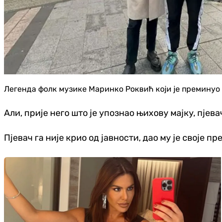
Легенда фолк музике Маринко Роквић који је преминуо 
Али, прије него што је упознао њихову мајку, пјев
Пјевач га није крио од јавности, дао му је своје пр