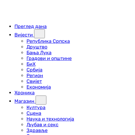
Преглед дана
Вијести
Република Српска
Друштво
Бања Лука
Градови и општине
БиХ
Србија
Регион
Свијет
Економија
Хроника
Магазин
Култура
Сцена
Наука и технологија
Љубав и секс
Здравље