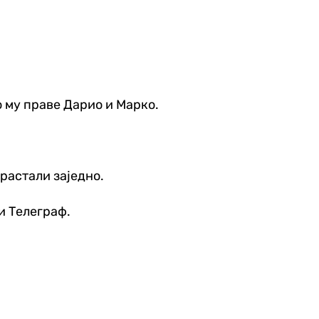
о му праве Дарио и Марко.
драстали заједно.
и Телеграф.