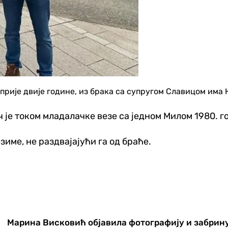
прије двије године, из брака са супругом Славицом има 
ач је током младалачке везе са једном Милом 1980. 
езиме, не раздвајајући га од браће.
Марина Висковић објавила фотографију и забрину