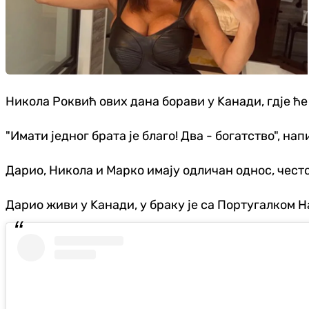
Никола Роквић ових дана борави у Kанади, гдје ћ
"Имати једног брата је благо! Два - богатство", на
Дарио, Никола и Марко имају одличан однос, често
Дарио живи у Kанади, у браку је са Португалком Н