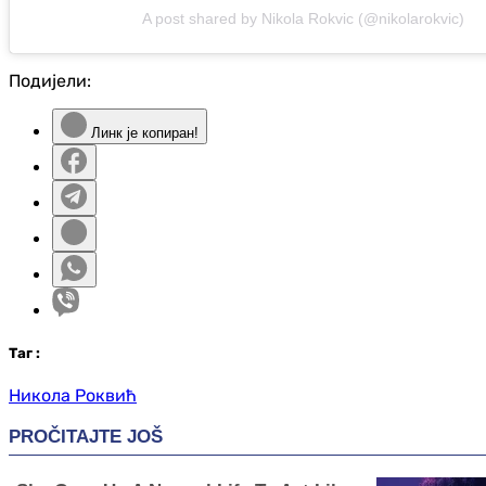
A post shared by Nikola Rokvic (@nikolarokvic)
Подијели:
Линк је копиран!
Таг
:
Никола Роквић