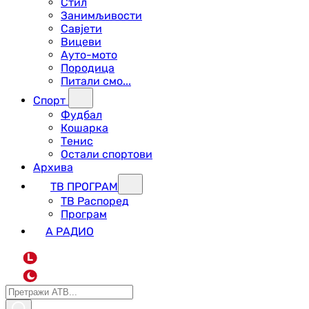
Стил
Занимљивости
Савјети
Вицеви
Ауто-мото
Породица
Питали смо...
Спорт
Фудбал
Кошарка
Тенис
Остали спортови
Архива
ТВ ПРОГРАМ
ТВ Распоред
Програм
А РАДИО
L