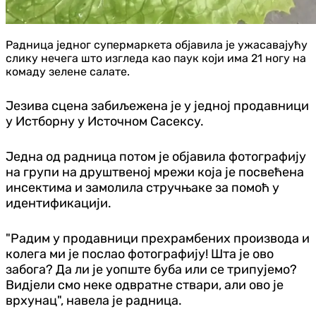
Радница једног супермаркета објавила је ужасавајућу
слику нечега што изгледа као паук који има 21 ногу на
комаду зелене салате.
Језива сцена забиљежена је у једној продавници
у Истборну у Источном Сасексу.
Једна од радница потом је објавила фотографију
на групи на друштвеној мрежи која је посвећена
инсектима и замолила стручњаке за помоћ у
идентификацији.
"Радим у продавници прехрамбених производа и
колега ми је послао фотографију! Шта је ово
забога? Да ли је уопште буба или се трипујемо?
Видјели смо неке одвратне ствари, али ово је
врхунац", навела је радница.