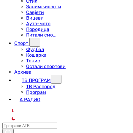
Стил
Занимљивости
Савјети
Вицеви
Ауто-мото
Породица
Питали смо...
Спорт
Фудбал
Кошарка
Тенис
Остали спортови
Архива
ТВ ПРОГРАМ
ТВ Распоред
Програм
А РАДИО
L