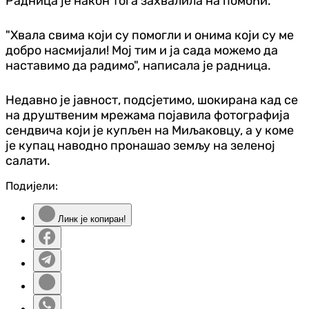
Радница је након тога захвалила на помоћи.
"Хвала свима који су помогли и онима који су ме
добро насмијали! Мој тим и ја сада можемо да
наставимо да радимо", написала је радница.
Недавно је јавност, подсјетимо, шокирана кад се
на друштвеним мрежама појавила фотографија
сендвича који је купљен на Миљаковцу, а у коме
је купац наводно пронашао земљу на зеленој
салати.
Подијели:
Линк је копиран!