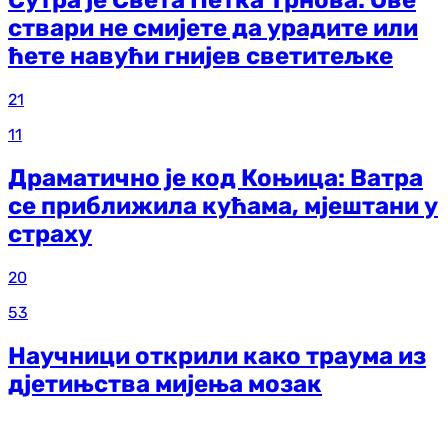
Сутра је Света Петка Трнова: Ове
ствари не смијете да урадите или
ћете навући гнијев светитељке
21
11
Драматично је код Коњица: Ватра
се приближила кућама, мјештани у
страху
20
53
Научници открили како траума из
д‌јетињства мијења мозак