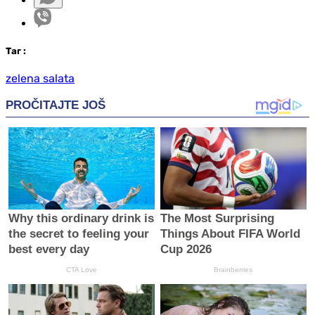
Таг
:
zelena salata