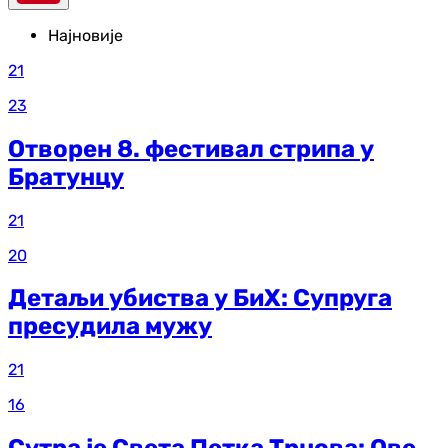
Најновије
21
23
Отворен 8. фестивал стрипа у
Братунцу
21
20
Детаљи убиства у БиХ: Супруга
пресудила мужу
21
16