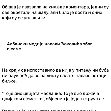
Објава је изазвала на хиљаде коментара, једни су
све окретали на шалу, али било је доста и оних
који су се уплашили.
Албански медији напали Ђоковића због
пјесме
На крају се испоставило да није у питању ни буба
ни паук већ да се на листу салате налазе остаци
биљке.
"То је дио цвијета маслачка. То је дио држача
цвијета и сјеменки", објаснио је један стручњак.