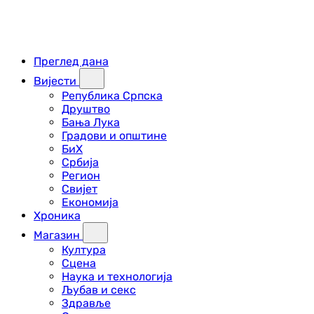
Преглед дана
Вијести
Република Српска
Друштво
Бања Лука
Градови и општине
БиХ
Србија
Регион
Свијет
Економија
Хроника
Магазин
Култура
Сцена
Наука и технологија
Љубав и секс
Здравље