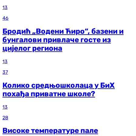
13
46
Бродић „Водени Ћиро“, базени и
бунгалови привлаче госте из
цијелог региона
13
37
Колико средњошколаца у БиХ
похађа приватне школе?
13
28
Високе температуре пале