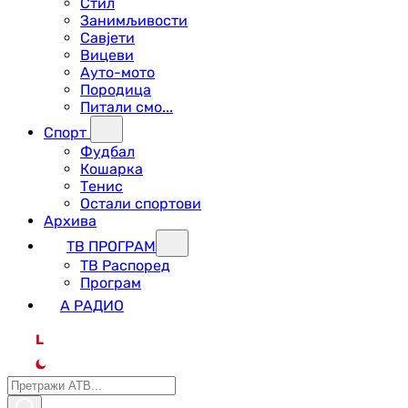
Стил
Занимљивости
Савјети
Вицеви
Ауто-мото
Породица
Питали смо...
Спорт
Фудбал
Кошарка
Тенис
Остали спортови
Архива
ТВ ПРОГРАМ
ТВ Распоред
Програм
А РАДИО
L