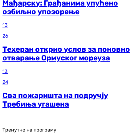
Мађарску: Грађанима упућено
озбиљно упозорење
13
26
Техеран открио услов за поновно
отварање Ормуског мореуза
13
24
Сва пожаришта на подручју
Требиња угашена
Тренутно на програму