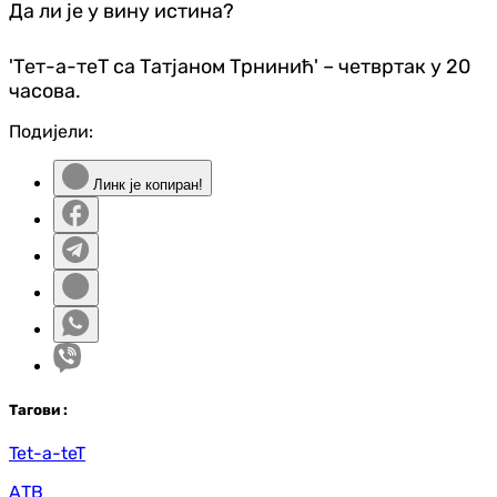
Да ли је у вину истина?
'Тет-а-теТ са Татјаном Трнинић' – четвртак у 20
часова.
Подијели:
Линк је копиран!
Таг
ови
:
Tet-a-teT
АТВ