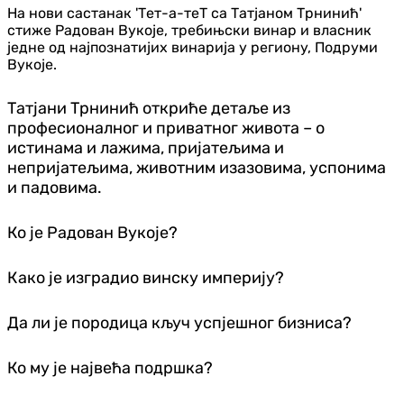
На нови састанак 'Тет-а-теТ са Татјаном Трнинић'
стиже Радован Вукоје, требињски винар и власник
једне од најпознатијих винарија у региону, Подруми
Вукоје.
Татјани Трнинић откриће детаље из
професионалног и приватног живота – о
истинама и лажима, пријатељима и
непријатељима, животним изазовима, успонима
и падовима.
Ко је Радован Вукоје?
Како је изградио винску империју?
Да ли је породица кључ успјешног бизниса?
Ко му је највећа подршка?