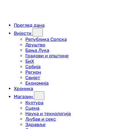
Преглед дана
Вијести
Република Српска
Друштво
Бања Лука
Градови и општине
БиХ
Србија
Регион
Свијет
Економија
Хроника
Магазин
Култура
Сцена
Наука и технологија
Љубав и секс
Здравље