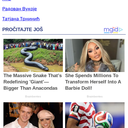
Радован Вукоје
Татјана Трнинић