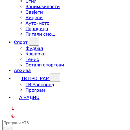
Стил
Занимљивости
Савјети
Вицеви
Ауто-мото
Породица
Питали смо...
Спорт
Фудбал
Кошарка
Тенис
Остали спортови
Архива
ТВ ПРОГРАМ
ТВ Распоред
Програм
А РАДИО
L