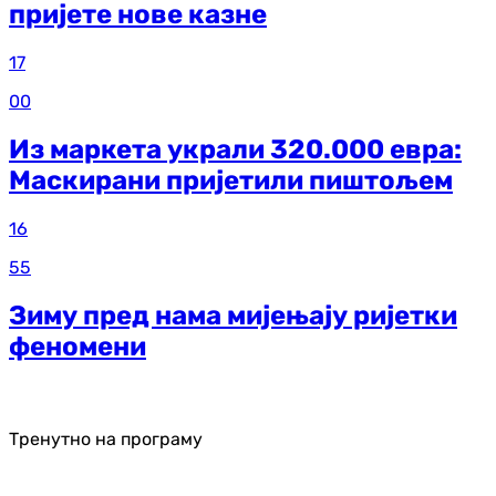
пријете нове казне
17
00
Из маркета украли 320.000 евра:
Маскирани пријетили пиштољем
16
55
Зиму пред нама мијењају ријетки
феномени
Тренутно на програму