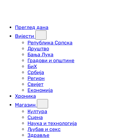
Преглед дана
Вијести
Република Српска
Друштво
Бања Лука
Градови и општине
БиХ
Србија
Регион
Свијет
Економија
Хроника
Магазин
Култура
Сцена
Наука и технологија
Љубав и секс
Здравље