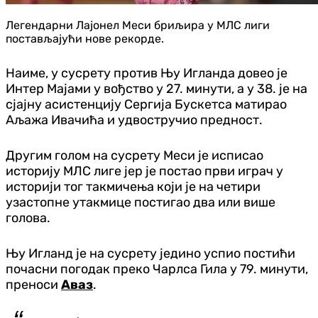
Легендарни Лајонел Меси бриљира у МЛС лиги
постављајући нове рекорде.
Наиме, у сусрету против Њу Игланда довео је
Интер Мајами у вођство у 27. минути, а у 38. је на
сјајну асистенцију Сергија Бускетса матирао
Аљажа Ивачића и удвостручио предност.
Другим голом на сусрету Меси је исписао
историју МЛС лиге јер је постао први играч у
историји тог такмичења који је на четири
узастопне утакмице постигао два или више
голова.
Њу Игланд је на сусрету једино успио постићи
почасни погодак преко Чарлса Гила у 79. минути,
преноси
Аваз
.