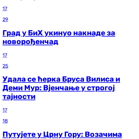
17
29
Град у БиХ укинуо накнаде за
новорођенчад
17
25
Удала се ћерка Бруса Вилиса и
Деми Мур: Вјенчање у строгој
тајности
17
18
Путујете у Црну Гору: Возачима