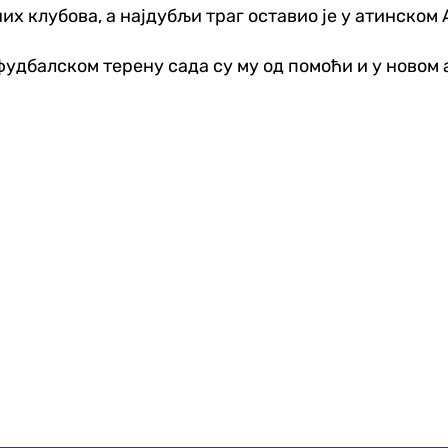
их клубова, а најдубљи траг оставио је у атинском 
 фудбалском терену сада су му од помоћи и у новом