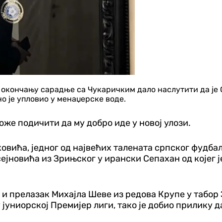
по окончању сарадње са Чукаричким дало наслутити да је
но је упловио у менаџерске воде.
же подичити да му добро иде у новој улози.
ића, једног од највећих талената српског фудбала,
ејновића из Зрињског у ирански Сепахан од којег 
о и прелазак Михајла Шеве из редова Крупе у табо
 јуниорској Премијер лиги, тако је добио прилику 