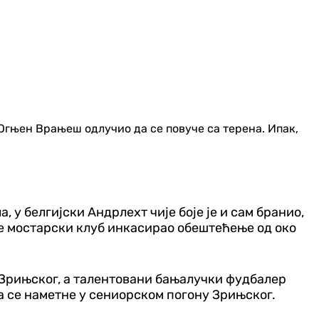
 Огњен Врањеш одлучио да се повуче са терена. Ипак,
 у белгијски Андрлехт чије боје је и сам бранио,
је мостарски клуб инкасирао обештећење од око
р Зрињског, а талентовани бањалучки фудбалер
да се наметне у сениорском погону Зрињског.