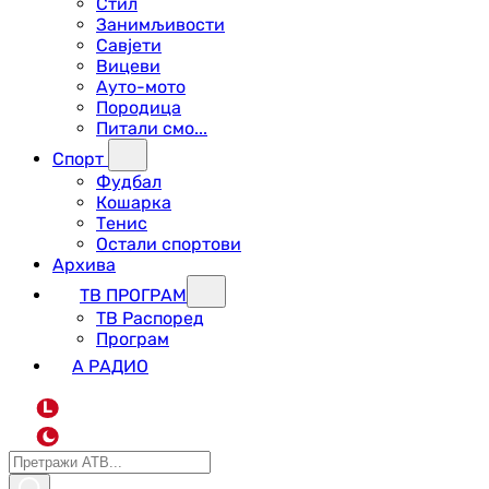
Стил
Занимљивости
Савјети
Вицеви
Ауто-мото
Породица
Питали смо...
Спорт
Фудбал
Кошарка
Тенис
Остали спортови
Архива
ТВ ПРОГРАМ
ТВ Распоред
Програм
А РАДИО
L