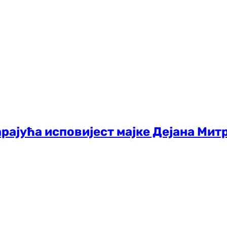
арајућа исповијест мајке Дејана Митр