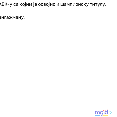
АЕК-у са којим је освојио и шампионску титулу.
 ангажману.