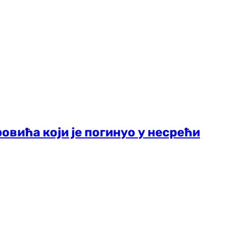
овића који је погинуо у несрећи