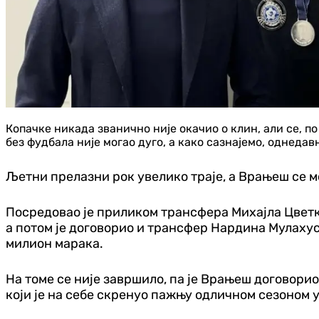
Копачке никада званично није окачио о клин, али се, 
без фудбала није могао дуго, а како сазнајемо, однедав
Љетни прелазни рок увелико траје, а Врањеш се мо
Посредовао је приликом трансфера Михајла Цветков
а потом је договорио и трансфер Нардина Мулахус
милион марака.
На томе се није завршило, па је Врањеш договори
који је на себе скренуо пажњу одличном сезоном у