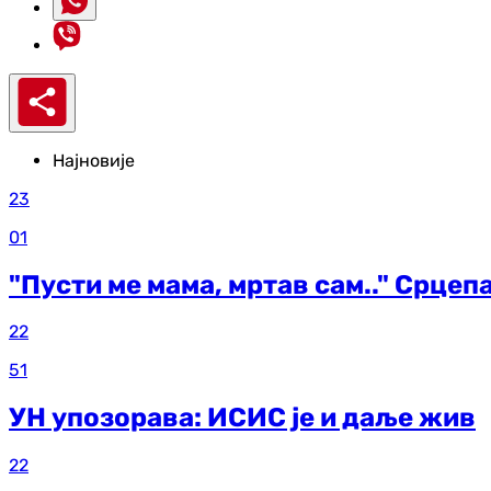
Најновије
23
01
"Пусти ме мама, мртав сам.." Срцеп
22
51
УН упозорава: ИСИС је и даље жив
22