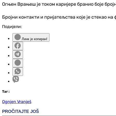
Огњен Врањеш је током каријере бранио боје бројн
Бројни контакти и пријатељства које је стекао на
Подијели:
Линк је копиран!
Таг
:
Ognjen Vranješ