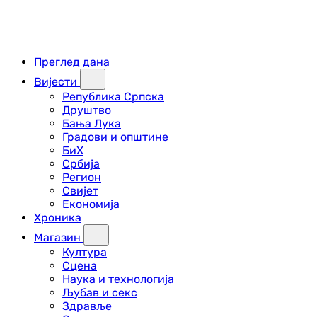
Преглед дана
Вијести
Република Српска
Друштво
Бања Лука
Градови и општине
БиХ
Србија
Регион
Свијет
Економија
Хроника
Магазин
Култура
Сцена
Наука и технологија
Љубав и секс
Здравље