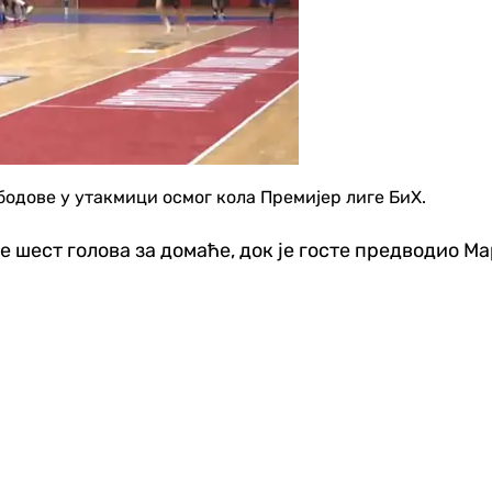
одове у утакмици осмог кола Премијер лиге БиХ.
је шест голова за домаће, док је госте предводио М