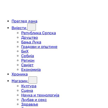
Преглед дана
Вијести
Република Српска
Друштво
Бања Лука
Градови и општине
БиХ
Србија
Регион
Свијет
Економија
Хроника
Магазин
Култура
Сцена
Наука и технологија
Љубав и секс
Здравље