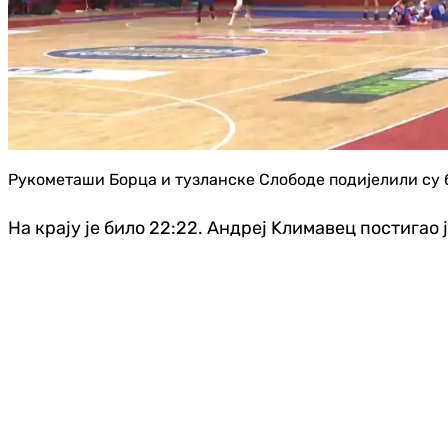
Рукометаши Борца и тузланске Слободе подијелили су б
На крају је било 22:22. Андреј Kлимавец постигао 