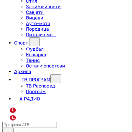
Стил
Занимљивости
Савјети
Вицеви
Ауто-мото
Породица
Питали смо...
Спорт
Фудбал
Кошарка
Тенис
Остали спортови
Архива
ТВ ПРОГРАМ
ТВ Распоред
Програм
А РАДИО
L