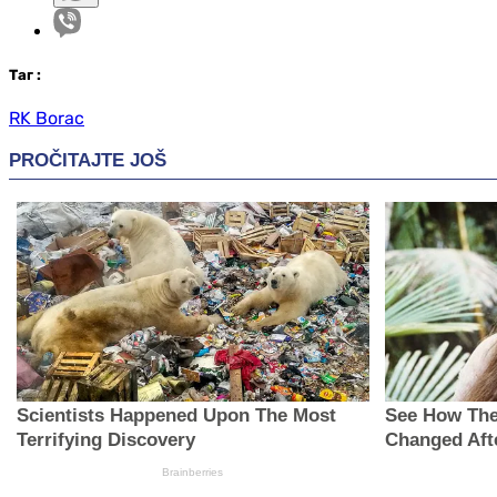
Таг
:
RK Borac