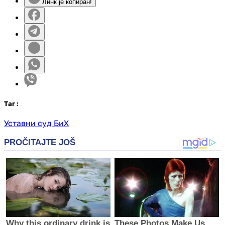
Линк је копиран!
Таг
:
Уставни суд БиХ