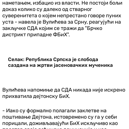
наметањем, избацио из власти. Не постоји бољи
доказ колико су далеко од стварног
суверенитета о којем непрестано говоре пуних
уста - навела је Вулићева за Срну, реагујући на
закључке СДА којим се тражи да "Брчко
дистрикт припадне ФБиХ".
Селак: Република Српска је слобода
саздана на жртви јасеновачких мученика
Вулићева напомиње да СДА никада није искрено
прихватила дејтонску БиХ.
- Иако су формално полагали заклетве на
поштивање Дејтона, истовремено су га у себи
порицали, доживљавајући БиХ искључиво као