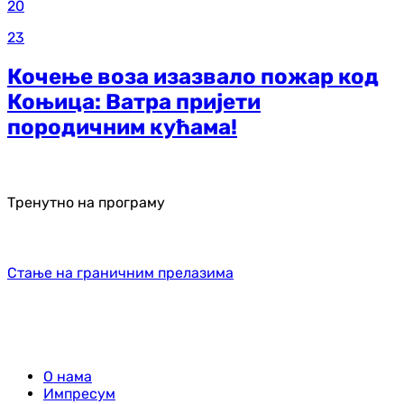
20
23
Кочење воза изазвало пожар код
Коњица: Ватра пријети
породичним кућама!
Тренутно на програму
Стање на граничним прелазима
О нама
Импресум