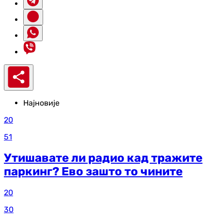
Најновије
20
51
Утишавате ли радио кад тражите
паркинг? Ево зашто то чините
20
30