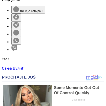
Линк је копиран!
Таг
:
Сања Вулић