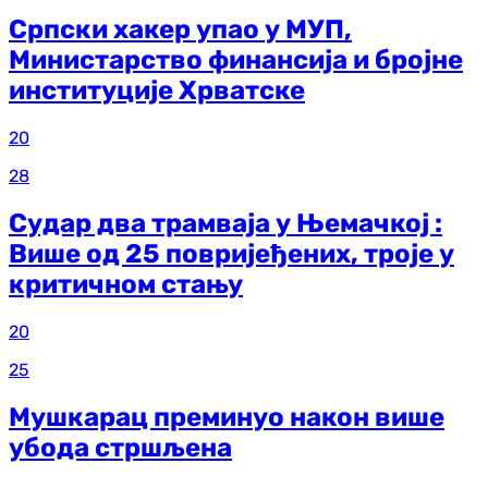
Српски хакер упао у МУП,
Министарство финансија и бројне
институције Хрватске
20
28
Судар два трамваја у Њемачкој :
Више од 25 повријеђених, троје у
критичном стању
20
25
Мушкарац преминуо након више
убода стршљена