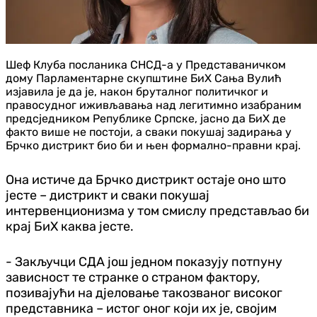
Шеф Клуба посланика СНСД-а у Представаничком
дому Парламентарне скупштине БиХ Сања Вулић
изјавила је да је, након бруталног политичког и
правосудног иживљавања над легитимно изабраним
предсједником Републике Српске, јасно да БиХ де
факто више не постоји, а сваки покушај задирања у
Брчко дистрикт био би и њен формално-правни крај.
Она истиче да Брчко дистрикт остаје оно што
јесте – дистрикт и сваки покушај
интервенционизма у том смислу представљао би
крај БиХ каква јесте.
- Закључци СДА још једном показују потпуну
зависност те странке о страном фактору,
позивајући на дјеловање такозваног високог
представника – истог оног који их је, својим