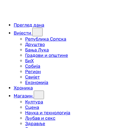
Преглед дана
Вијести
Република Српска
Друштво
Бања Лука
Градови и општине
БиХ
Србија
Регион
Свијет
Економија
Хроника
Магазин
Култура
Сцена
Наука и технологија
Љубав и секс
Здравље