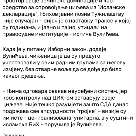
простор своје већинске доминације и као
средство за спровођење циљева из `Исламске
декларације`. Њихов јавни позив Тужилаштву
није случајан – ријеч је о наставку праксе у којој
су годинама, и јавно и тајно, утицали на
правосудне институције - истиче Вулићева.
Када је у питању Изборни закон, додаје
Вулићева, чињеница је да су предуго
учествовали у свим радним групама за његову
измјену, без стварне воље да се дође до било
каквог рјешења.
- Њима одговара овакав неуређени систем, јер
кроз контролу над ЦИК-ом остварују своје
циљеве. Није тешко разумјети зашто СДА данас
подржава све апсурдности `тројке` – визије су
им исте - централизована, унитарна, а у суштини
исламска БиХ - поручила је Вулићева.
Подијели: