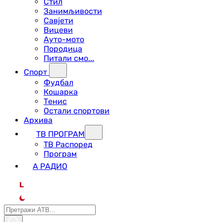
Стил
Занимљивости
Савјети
Вицеви
Ауто-мото
Породица
Питали смо...
Спорт
Фудбал
Кошарка
Тенис
Остали спортови
Архива
ТВ ПРОГРАМ
ТВ Распоред
Програм
А РАДИО
L