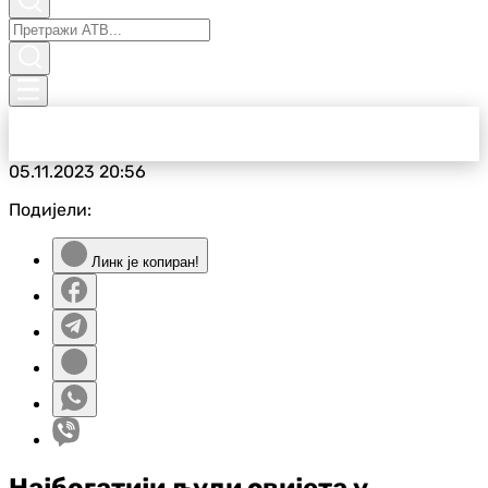
05.11.2023
20:56
Подијели:
Линк је копиран!
Најбогатији људи свијета у