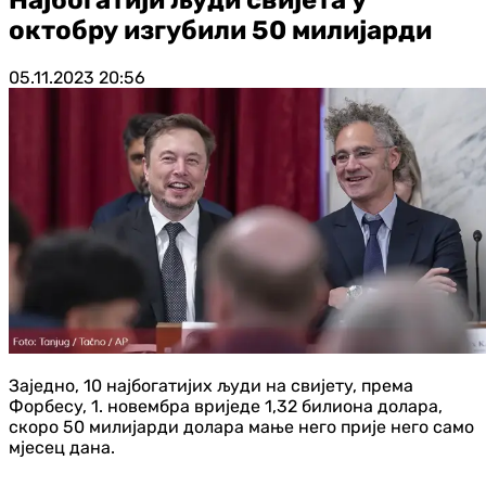
октобру изгубили 50 милијарди
05.11.2023
20:56
Заједно, 10 најбогатијих људи на свијету, према
Форбесу, 1. новембра вриједе 1,32 билиона долара,
скоро 50 милијарди долара мање него прије него само
мјесец дана.