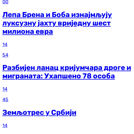
00
Лепа Брена и Боба изнајмљују
луксузну јахту вриједну шест
милиона евра
14
54
Разбијен ланац кријумчара дроге и
миграната: Ухапшено 78 особа
14
45
Земљотрес у Србији
14