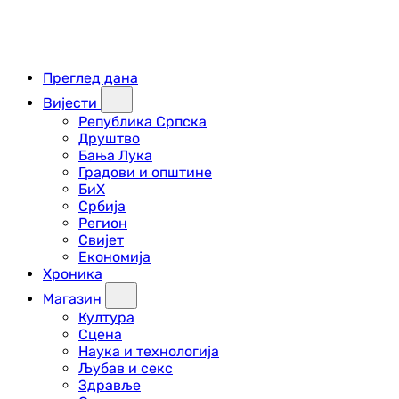
Преглед дана
Вијести
Република Српска
Друштво
Бања Лука
Градови и општине
БиХ
Србија
Регион
Свијет
Економија
Хроника
Магазин
Култура
Сцена
Наука и технологија
Љубав и секс
Здравље