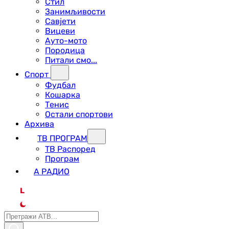
Стил
Занимљивости
Савјети
Вицеви
Ауто-мото
Породица
Питали смо...
Спорт
Фудбал
Кошарка
Тенис
Остали спортови
Архива
ТВ ПРОГРАМ
ТВ Распоред
Програм
А РАДИО
L