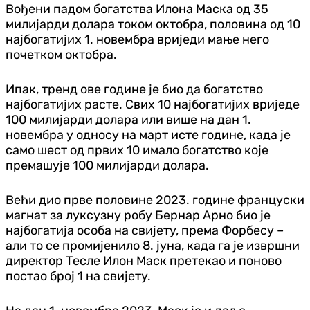
Вођени падом богатства Илона Маска од 35
милијарди долара током октобра, половина од 10
најбогатијих 1. новембра вриједи мање него
почетком октобра.
Ипак, тренд ове године је био да богатство
најбогатијих расте. Свих 10 најбогатијих вриједе
100 милијарди долара или више на дан 1.
новембра у односу на март исте године, када је
само шест од првих 10 имало богатство које
премашује 100 милијарди долара.
Већи дио прве половине 2023. године француски
магнат за луксузну робу Бернар Арно био је
најбогатија особа на свијету, према Форбесу –
али то се промијенило 8. јуна, када га је извршни
директор Тесле Илон Маск претекао и поново
постао број 1 на свијету.