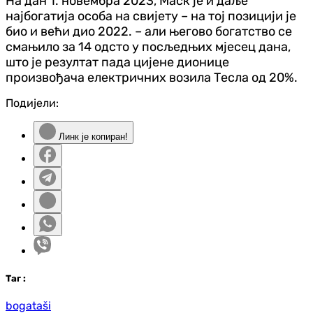
На дан 1. новембра 2023, Маск је и даље
најбогатија особа на свијету – на тој позицији је
био и већи дио 2022. – али његово богатство се
смањило за 14 одсто у посљедњих мјесец дана,
што је резултат пада цијене дионице
произвођача електричних возила Тесла од 20%.
Подијели:
Линк је копиран!
Таг
:
bogataši