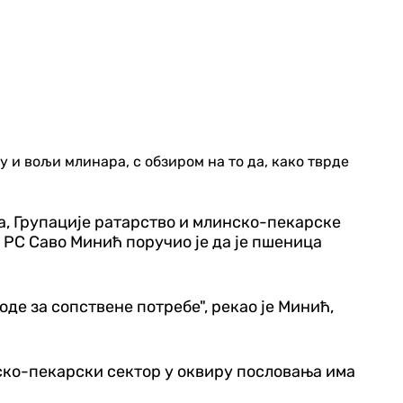
 и вољи млинара, с обзиром на то да, како тврде
, Групације ратарство и млинско-пекарске
РС Саво Минић поручио је да је пшеница
оде за сопствене потребе", рекао је Минић,
нско-пекарски сектор у оквиру пословања има