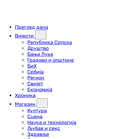
Преглед дана
Вијести
Република Српска
Друштво
Бања Лука
Градови и општине
БиХ
Србија
Регион
Свијет
Економија
Хроника
Магазин
Култура
Сцена
Наука и технологија
Љубав и секс
Здравље