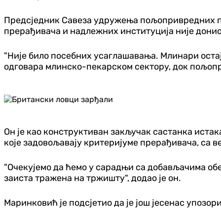
Предсједник Савеза удружења пољопривредних пр
прерађивача и надлежних институција није донио
"Није било посебних усаглашавања. Млинари остају
одговара млинско-пекарском сектору, док пољопр
Он је као конструктиван закључак састанка истака
које задовољавају критеријуме прерађивача, са в
"Очекујемо да ћемо у сарадњи са добављачима обе
заиста тражена на тржишту", додао је он.
Маринковић је подсјетио да је још јесенас упозори