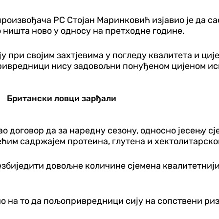
оизвођача РС Стојан Маринковић изјавио је да с
 ништа ново у односу на претходне године.
 при својим захтјевима у погледу квалитета и ције
ивредници нису задовољни понуђеном цијеном исп
Британски ловци зарђали
о договор да за наредну сезону, односно јесењу сј
ећим садржајем протеина, глутена и хектолитарско
збиједити довољне количине сјемена квалитетнијих
о на то да пољопривредници сију на сопствени ризик