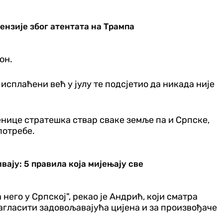
ензије због атентата на Трампа
он.
сплаћени већ у јулу те подсјетио да никада није
нице стратешка ствар сваке земље па и Српске,
потребе.
ају: 5 правила која мијењају све
него у Српској", рекао је Андрић, који сматра
агласити задовољавајућа цијена и за произвођаче