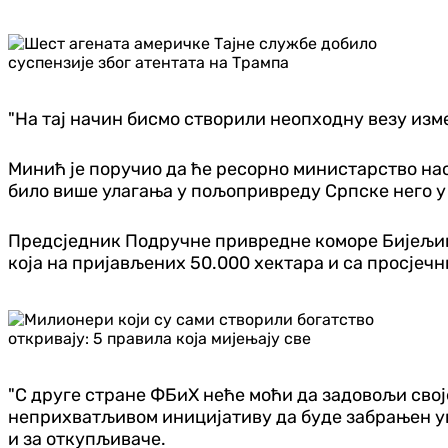
"На тај начин бисмо створили неопходну везу изм
Минић је поручио да ће ресорно министарство нас
било више улагања у пољопривреду Српске него у
Предсједник Подручне привредне коморе Бијељина
која на пријављених 50.000 хектара и са просјеч
"С друге стране ФБиХ неће моћи да задовољи своје
неприхватљивом иницијативу да буде забрањен ув
и за откупљиваче.