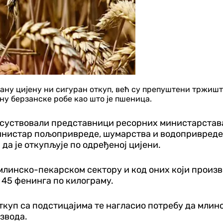
ну цијену ни сигуран откуп, већ су препуштени тржишту
ну берзанске робе као што је пшеница.
исуствовали представници ресорних министарстава
инистар пољопривреде, шумарства и водопривреде 
 да је откупљује по одређеној цијени.
у млинско-пекарском сектору и код оних који произв
 45 фенинга по килограму.
откуп са подстицајима те нагласио потребу да мли
звода.