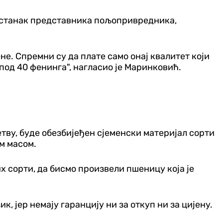
астанак представника пољопривредника,
не. Спремни су да плате само онај квалитет који
од 40 фенинга", нагласио је Маринковић.
етву, буде обезбијеђен сјеменски материјал сорти
м масом.
 сорти, да бисмо произвели пшеницу која је
, јер немају гаранцију ни за откуп ни за цијену.