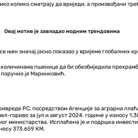
ико колико сматрају да вриједи, а произвођачи треб
Овај мотив је завладао модним трендовима
се њен значај јасно показао у вријеме глобалних кр
 количинама пшенице да би обезбиједила прехрамб
, поручио је Маринковић.
вреде РС, посредством Агенције за аграрна плаћањ
ел-гориво за јул и август 2024. године у износу 1
рног министарства. Исплаћена је и подршка инвест
носу 373.659 КМ.