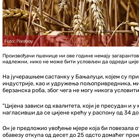
Произвођачи пшенице ни ове године немају загарантова
надлежни, нико не може бити условљен да одреди ције
На јучерашњем састанку у Бањалуци, којем су пр
индустрије, као и удружења пољопривредника, м
берзанска роба, због чега не могу никога условити
"Цијена зависи од квалитета, који је пресудан и 
нагласивши да се цијене крећу у распону од 34 до
Он је предложио увођење мјере која би повезала 
обавезу откупа од десет до 25 одсто домаћег прои