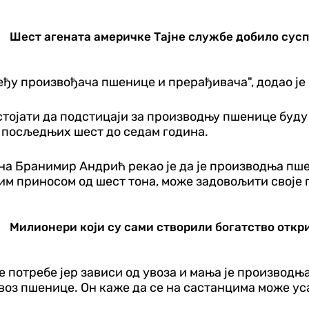
Шест агената америчке Тајне службе добило сусп
еђу произвођача пшенице и прерађивача", додао је 
тојати да подстицаји за производњу пшенице буду и
 посљедњих шест до седам година.
 Бранимир Андрић рекао је да је производња пше
ним приносом од шест тона, може задовољити своје 
Милионери који су сами створили богатство открив
 потребе јер зависи од увоза и мања је производња 
оз пшенице. Он каже да се на састанцима може ус