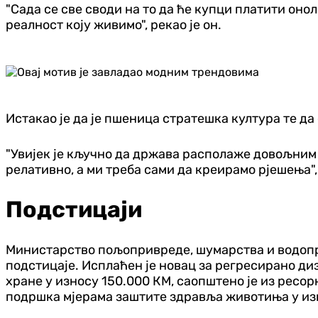
"Сада се све своди на то да ће купци платити онол
реалност коју живимо", рекао је он.
Истакао је да је пшеница стратешка култура те да 
"Увијек је кључно да држава располаже довољним
релативно, а ми треба сами да креирамо рјешења"
Подстицаји
Министарство пољопривреде, шумарства и водопри
подстицаје. Исплаћен је новац за регресирано диз
хране у износу 150.000 КМ, саопштено је из ресо
подршка мјерама заштите здравља животиња у из