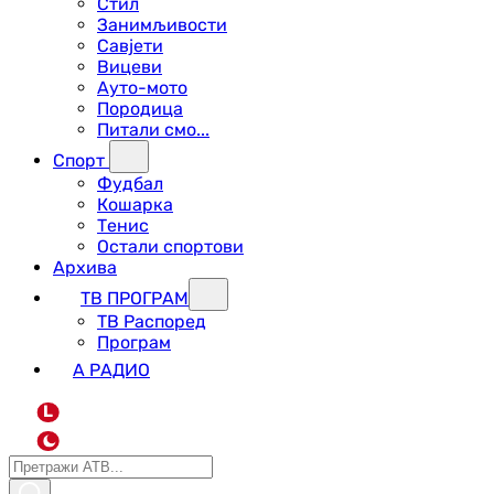
Стил
Занимљивости
Савјети
Вицеви
Ауто-мото
Породица
Питали смо...
Спорт
Фудбал
Кошарка
Тенис
Остали спортови
Архива
ТВ ПРОГРАМ
ТВ Распоред
Програм
А РАДИО
L