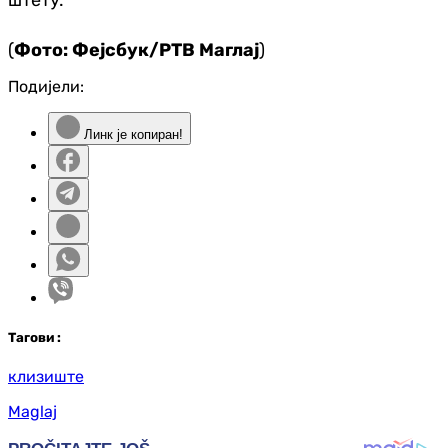
(
Фото: Фејсбук/РТВ Маглај
)
Подијели:
Линк је копиран!
Таг
ови
:
клизиште
Maglaj