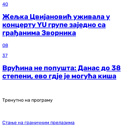
40
Жељка Цвијановић уживала у
концерту YU групе заједно са
грађанима Зворника
08
37
Врућина не попушта: Данас до 38
степени, ево гдје је могућа киша
Тренутно на програму
Стање на граничним прелазима