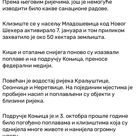
Према његовим ријечима, још је немогуће
изводити било какве санационе радове.
Клизиште се у насељу Младошевица код Новог
Шехера активирало 7. јануара и том приликом
захватило је око 50 хектара земљишта.
Кише и отапање снијега поново су изазвали
поплаве и на подручју Коњица, преносе
федерални медији.
Повећан је водостај ријека Краљуштице,
Сеончице и Неретвице. На појединим мјестима је
пробијен насип и поплављени су објекти у
близини ријека.
Подручје Коњица је и 3. октобра прошле године
било погођено поплавама и клизиштима која су
однијела многе животе и нанијела огромну
штету.