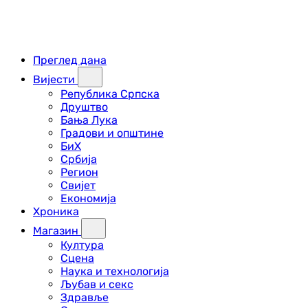
Преглед дана
Вијести
Република Српска
Друштво
Бања Лука
Градови и општине
БиХ
Србија
Регион
Свијет
Економија
Хроника
Магазин
Култура
Сцена
Наука и технологија
Љубав и секс
Здравље