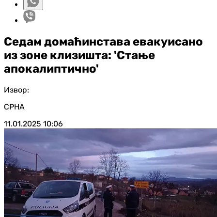
Седам домаћинстава евакуисано
из зоне клизишта: 'Стање
апокалиптично'
Извор:
СРНА
11.01.2025
10:06