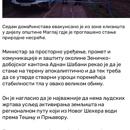
Седам домаћинстава евакуисано је из зоне клизишта
у дијелу општине Маглај гдје је проглашено стање
природне несреће.
Министар за просторно уређење, промет и
комуникације и заштиту околине Зеничко-
добојског кантона Аднан Шабани рекао је да је
стање на терену апокалиптично и да тек треба
да се утврде стварни узроци поремећаја
стабилности тла у овако великом обиму.
Он је нагласио да је најважније да нема људских
жртава усљед активирања земљишта на
регионалном путу који из Новог Шехера води
према Тешњу и Прњавору.