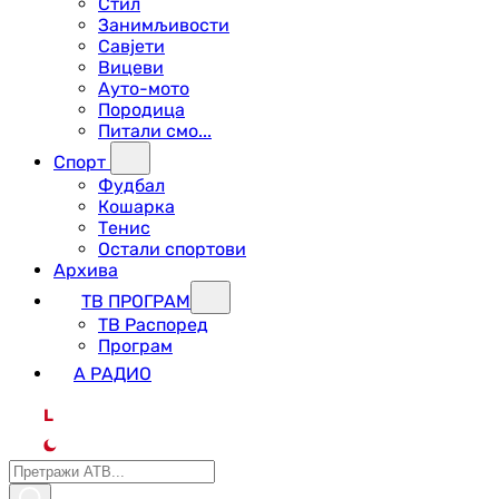
Стил
Занимљивости
Савјети
Вицеви
Ауто-мото
Породица
Питали смо...
Спорт
Фудбал
Кошарка
Тенис
Остали спортови
Архива
ТВ ПРОГРАМ
ТВ Распоред
Програм
А РАДИО
L