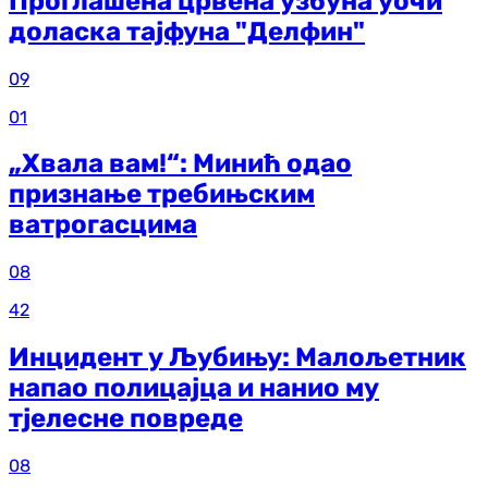
Проглашена црвена узбуна уочи
доласка тајфуна "Делфин"
09
01
„Хвала вам!“: Минић одао
признање требињским
ватрогасцима
08
42
Инцидент у Љубињу: Малољетник
напао полицајца и нанио му
тјелесне повреде
08