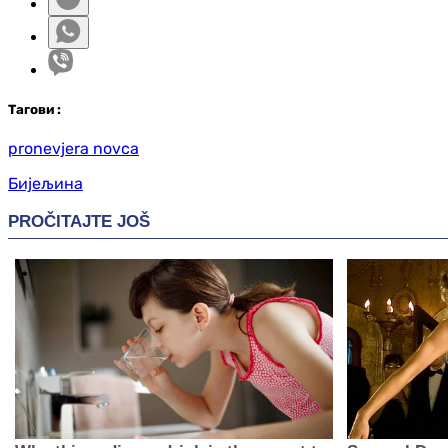
Таг
ови
:
pronevjera novca
Бијељина