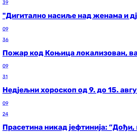
39
"Дигитално насиље над женама и д
09
36
Пожар код Коњица локализован, ва
09
31
Недјељни хороскоп од 9. до 15. авг
09
24
Прасетина никад јефтинија: “Дођи, 