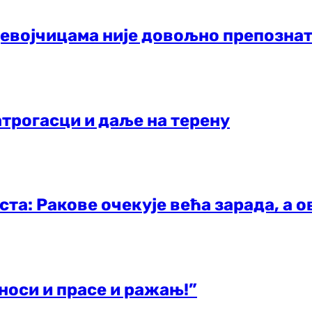
јевојчицама није довољно препознат
трогасци и даље на терену
уста: Ракове очекује већа зарада, а 
носи и прасе и ражањ!”