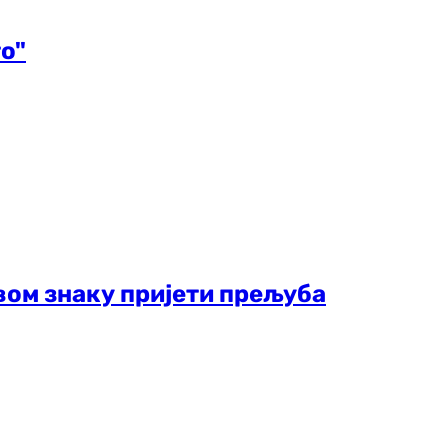
о"
овом знаку пријети прељуба