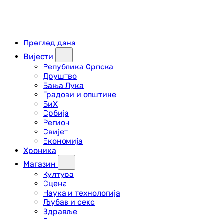
Преглед дана
Вијести
Република Српска
Друштво
Бања Лука
Градови и општине
БиХ
Србија
Регион
Свијет
Економија
Хроника
Магазин
Култура
Сцена
Наука и технологија
Љубав и секс
Здравље