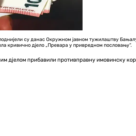
однијели су данас Окружном јавном тужилаштву Бањалука
ила кривично дјело „Превара у привредном пословању“.
м дјелом прибавили противправну имовинску корис