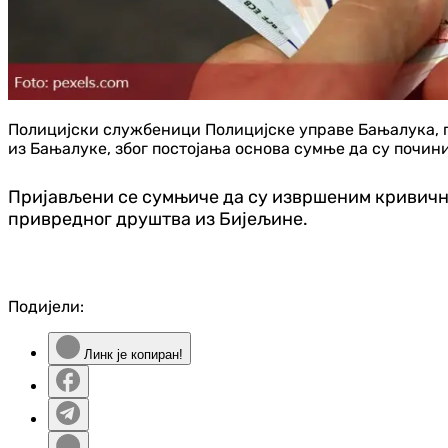
Полицијски службеници Полицијске управе Бањалука, п
из Бањалуке, због постојања основа сумње да су почин
Пријављени се сумњиче да су извршеним кривични
привредног друштва из Бијељине.
Подијели:
Линк је копиран!