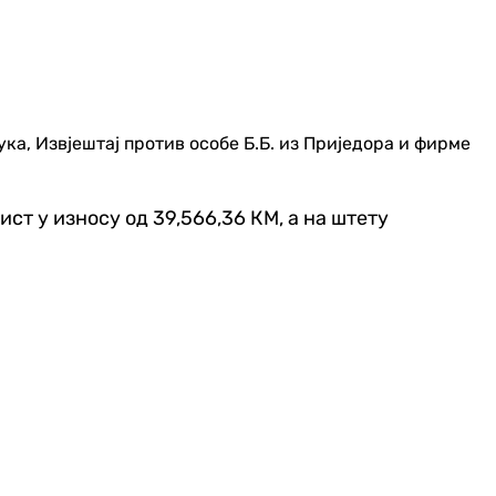
, Извјештај против особе Б.Б. из Приједора и фирме
т у износу од 39,566,36 КМ, а на штету