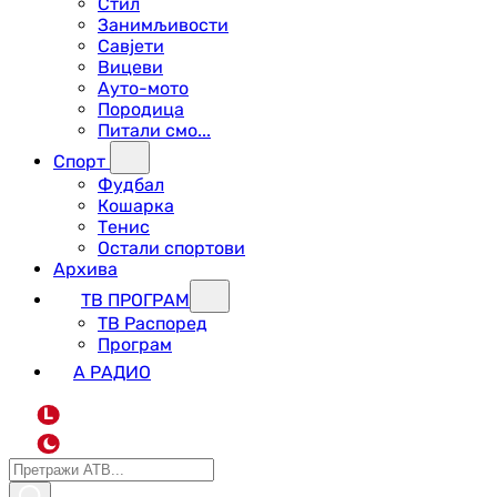
Стил
Занимљивости
Савјети
Вицеви
Ауто-мото
Породица
Питали смо...
Спорт
Фудбал
Кошарка
Тенис
Остали спортови
Архива
ТВ ПРОГРАМ
ТВ Распоред
Програм
А РАДИО
L