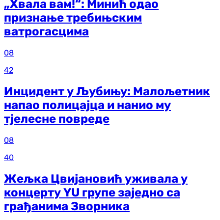
„Хвала вам!“: Минић одао
признање требињским
ватрогасцима
08
42
Инцидент у Љубињу: Малољетник
напао полицајца и нанио му
тјелесне повреде
08
40
Жељка Цвијановић уживала у
концерту YU групе заједно са
грађанима Зворника