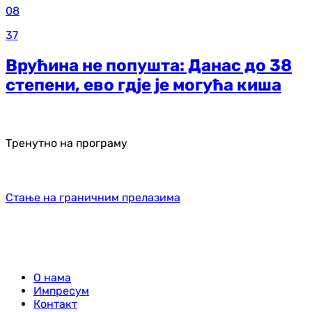
08
37
Врућина не попушта: Данас до 38
степени, ево гдје је могућа киша
Тренутно на програму
Стање на граничним прелазима
О нама
Импресум
Контакт