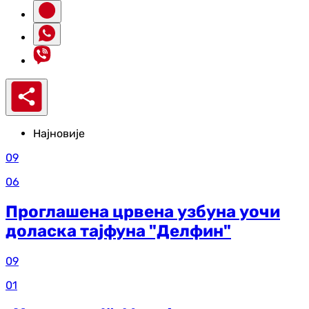
Најновије
09
06
Проглашена црвена узбуна уочи
доласка тајфуна "Делфин"
09
01