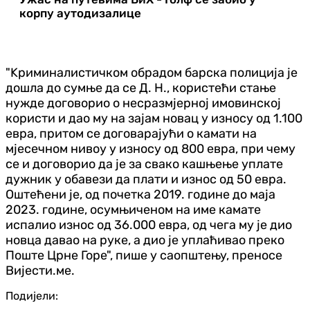
корпу аутодизалице
"Kриминалистичком обрадом барска полиција је
дошла до сумње да се Д. Н., користећи стање
нужд
е договорио о несразмјерној имовинској
користи и дао му на зајам новац у износу од 1.100
евра, притом се договарајући о камати на
мјесечном нивоу у износу од 800 евра, при чему
се и договорио да је за свако кашњење уплате
дужник у обавези да плати и износ од 50 евра.
Оштећени је, од почетка 2019. године до маја
2023. године, осумњиченом на име камате
испалио износ од 36.000 евра, од чега му је дио
новца давао на руке, а дио је уплаћивао преко
Поште Црне Горе", пише у саопштењу, преносе
Вијести.ме.
Подијели: