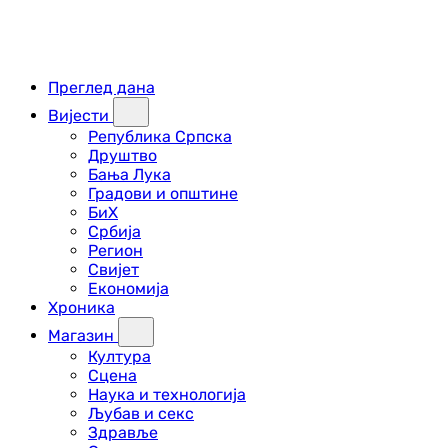
Преглед дана
Вијести
Република Српска
Друштво
Бања Лука
Градови и општине
БиХ
Србија
Регион
Свијет
Економија
Хроника
Магазин
Култура
Сцена
Наука и технологија
Љубав и секс
Здравље