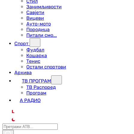
Стил
Занимљивости
Савјети
Вицеви
Ауто-мото
Породица
Питали смо...
Спорт
Фудбал
Кошарка
Тенис
Остали спортови
Архива
ТВ ПРОГРАМ
ТВ Распоред
Програм
А РАДИО
L