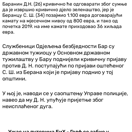
Баранин Д.Н. (26) кривично ће одговарати због сумње
да је извршио кривично дјело зеленаштво, јер је
Беранцу С. Ш. (34) позајмио 1.100 евра договарајући
камату на мјесечном нивоу од 800 евра, и тако од
почетка 2019. на име камате приходовао 36 хиљада
евра.
Службеници Одјељења безбједности Бар су
државном тужиоцу у Основном државном
тужилаштву у Бару поднијели кривичну пријаву
против Д. Н. поступајући по пријави оштећеног
С. Ш. из Берана који је пријаву поднио у тој
општини.
У њој је, наводи се у саопштењу Управе полиције,
навео да му Д. Н. упућује пријетње због
неисплаћеног дуга.
Ужас на путевима БиХ - Голф се забио у