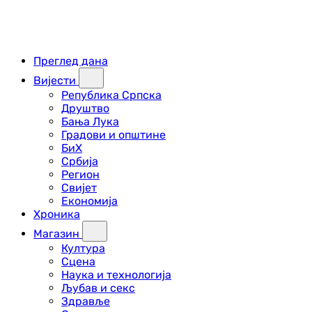
Преглед дана
Вијести
Република Српска
Друштво
Бања Лука
Градови и општине
БиХ
Србија
Регион
Свијет
Економија
Хроника
Магазин
Култура
Сцена
Наука и технологија
Љубав и секс
Здравље