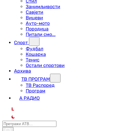
Стил
Занимљивости
Савјети
Вицеви
Ауто-мото
Породица
Питали смо...
Спорт
Фудбал
Кошарка
Тенис
Остали спортови
Архива
ТВ ПРОГРАМ
ТВ Распоред
Програм
А РАДИО
L