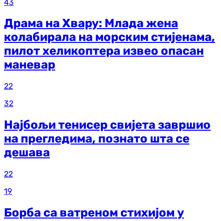
43
Драма на Хвару: Млада жена
колабирала на морским стијенама,
пилот хеликоптера извео опасан
маневар
22
32
Најбољи тенисер свијета завршио
на прегледима, познато шта се
дешава
22
19
Борба са ватреном стихијом у