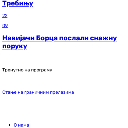
Требињу
22
09
Навијачи Борца послали снажну
поруку
Тренутно на програму
Стање на граничним прелазима
О нама