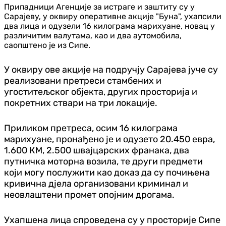
Припадници Агенције за истраге и заштиту су у
Сарајеву, у оквиру оперативне акције "Буна", ухапсили
два лица и одузели 16 килограма марихуане, новац у
различитим валутама, као и два аутомобила,
саопштено је из Сипе.
У оквиру ове акције на подручју Сарајева јуче су
реализовани претреси стамбених и
угоститељског објекта, других просторија и
покретних ствари на три локације.
Приликом претреса, осим 16 килограма
марихуане, пронађено је и одузето 20.450 евра,
1.600 КМ, 2.500 швајцарских франака, два
путничка моторна возила, те други предмети
који могу послужити као доказ да су почињена
кривична дјела организовани криминал и
неовлаштени промет опојним дрогама.
Ухапшена лица спроведена су у просторије Сипе