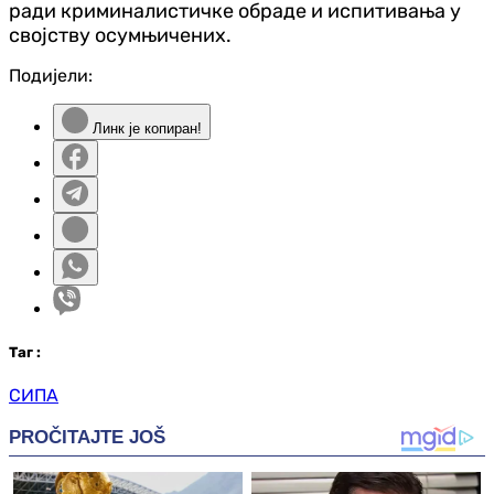
ради криминалистичке обраде и испитивања у
својству осумњичених.
Подијели:
Линк је копиран!
Таг
:
СИПА