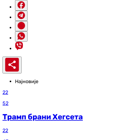
Најновије
22
52
Трамп брани Хегсета
22