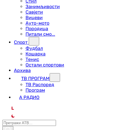
Стил
Занимљивости
Савјети
Вицеви
Ауто-мото
Породица
Питали смо...
Спорт
Фудбал
Кошарка
Тенис
Остали спортови
Архива
ТВ ПРОГРАМ
ТВ Распоред
Програм
А РАДИО
L