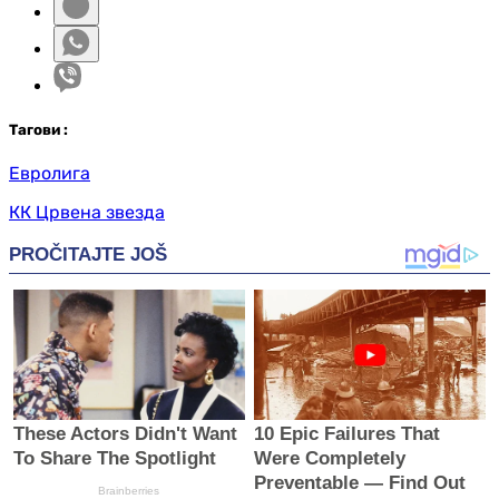
Таг
ови
:
Евролига
КК Црвена звезда