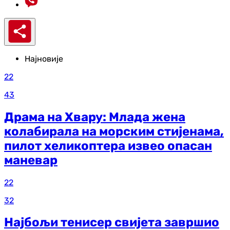
Најновије
22
43
Драма на Хвару: Млада жена
колабирала на морским стијенама,
пилот хеликоптера извео опасан
маневар
22
32
Најбољи тенисер свијета завршио