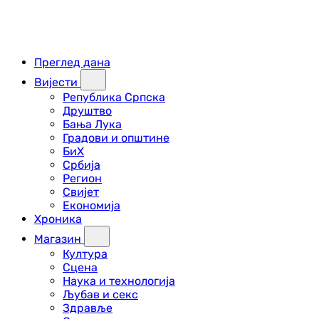
Преглед дана
Вијести
Република Српска
Друштво
Бања Лука
Градови и општине
БиХ
Србија
Регион
Свијет
Економија
Хроника
Магазин
Култура
Сцена
Наука и технологија
Љубав и секс
Здравље