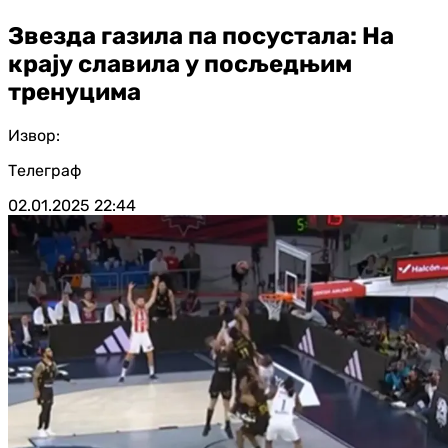
Звезда газила па посустала: На
крају славила у посљедњим
тренуцима
Извор:
Телеграф
02.01.2025
22:44