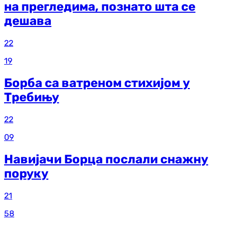
на прегледима, познато шта се
дешава
22
19
Борба са ватреном стихијом у
Требињу
22
09
Навијачи Борца послали снажну
поруку
21
58