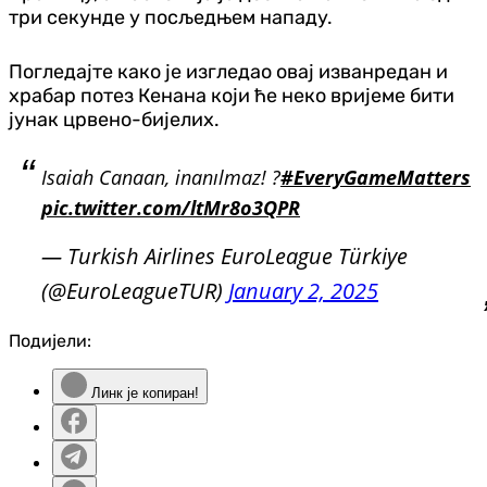
три секунде у посљедњем нападу.
Погледајте како је изгледао овај изванредан и
храбар потез Кенана који ће неко вријеме бити
јунак црвено-бијелих.
Isaiah Canaan, inanılmaz! ?
#EveryGameMatters
pic.twitter.com/ltMr8o3QPR
— Turkish Airlines EuroLeague Türkiye
(@EuroLeagueTUR)
January 2, 2025
Подијели:
Линк је копиран!