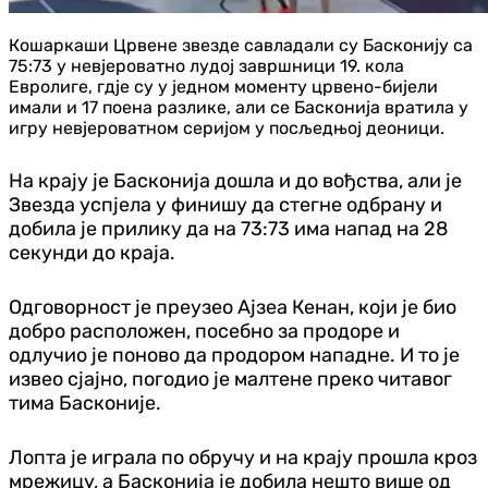
Кошаркаши Црвене звезде савладали су Басконију са
75:73 у невјероватно лудој завршници 19. кола
Евролиге, гдје су у једном моменту црвено-бијели
имали и 17 поена разлике, али се Басконија вратила у
игру невјероватном серијом у посљедњој деоници.
На крају је Басконија дошла и до вођства, али је
Звезда успјела у финишу да стегне одбрану и
добила је прилику да на 73:73 има напад на 28
секунди до краја.
Одговорност је преузео Ајзеа Кенан, који је био
добро расположен, посебно за продоре и
одлучио је поново да продором нападне. И то је
извео сјајно, погодио је малтене преко читавог
тима Басконије.
Лопта је играла по обручу и на крају прошла кроз
мрежицу, а Басконија је добила нешто више од