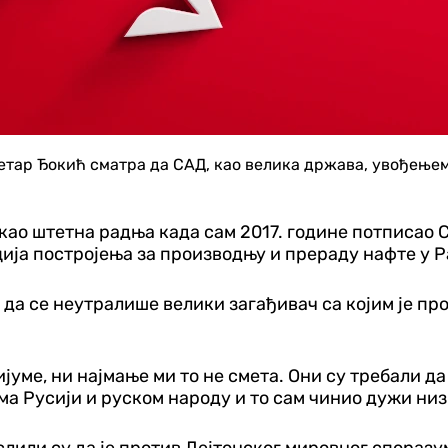
етар Ђокић сматра да САД, као велика држава, увођење
и као штетна радња када сам 2017. године потписао
ја постројења за производњу и прераду нафте у Ра
љ да се неутралише велики загађивач са којим је п
уме, ни најмање ми то не смета. Они су требали да
ма Русији и руском народу и то сам чинио дужи низ 
лили су да је против Дејтонског мировног споразу