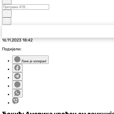
16.11.2023
18:42
Подијели:
Линк је копиран!
Ђокић: Америка увођењем санкција 