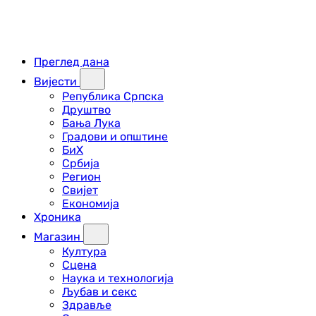
Преглед дана
Вијести
Република Српска
Друштво
Бања Лука
Градови и општине
БиХ
Србија
Регион
Свијет
Економија
Хроника
Магазин
Култура
Сцена
Наука и технологија
Љубав и секс
Здравље