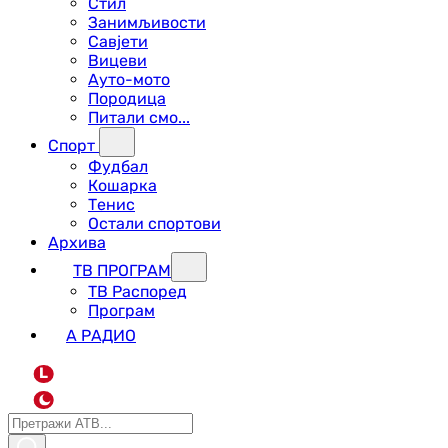
Стил
Занимљивости
Савјети
Вицеви
Ауто-мото
Породица
Питали смо...
Спорт
Фудбал
Кошарка
Тенис
Остали спортови
Архива
ТВ ПРОГРАМ
ТВ Распоред
Програм
А РАДИО
L