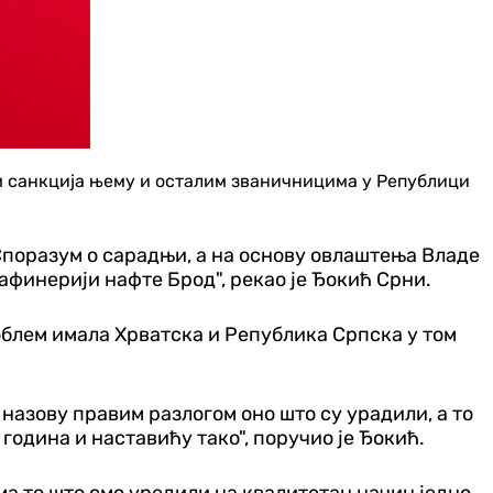
м санкција њему и осталим званичницима у Републици
 Споразум о сарадњи, а на основу овлаштења Владе
финерији нафте Брод", рекао је Ђокић Срни.
роблем имала Хрватска и Република Српска у том
 назову правим разлогом оно што су урадили, а то
година и наставићу тако", поручио је Ђокић.
ма то што смо уредили на квалитетан начин једно