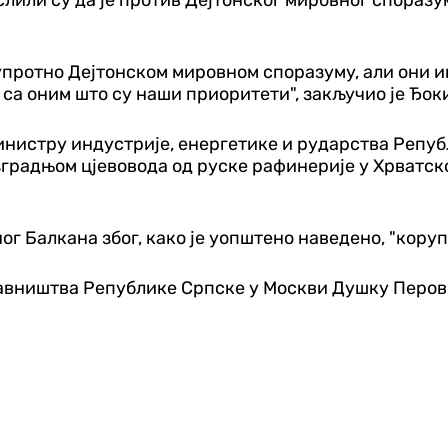
супротно Дејтонском мировном споразуму, али они им
са оним што су наши приоритети", закључио је Ђок
нистру индустрије, енергетике и рударства Републ
градњом цјевовода од руске рафинерије у Хрватско
г Балкана због, како је уопштено наведено, "корупц
тавништва Републике Српске у Москви Душку Перо