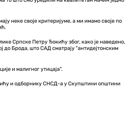
ају неке своје критеријуме, а ми имамо своје по
ић.
ике Српске Петру Ђокићу због, како је наведено,
ј до Брода, што САД сматрају "антидејтонским
ије и малигног утицаја".
вићу и одборнику СНСД-а у Скупштини општини