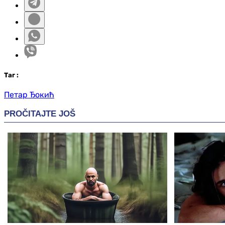
Таг
:
Петар Ђокић