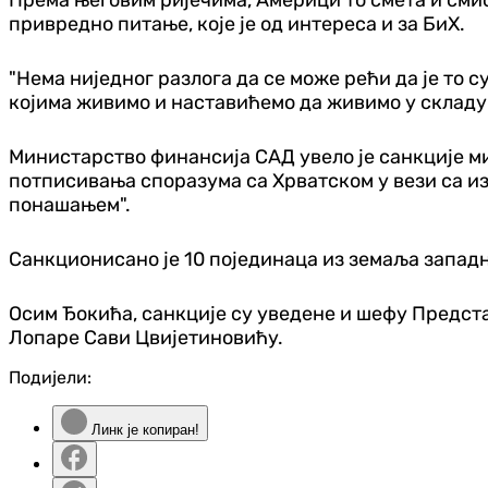
привредно питање, које је од интереса и за БиХ.
"Нема ниједног разлога да се може рећи да је то 
којима живимо и наставићемо да живимо у складу 
Министарство финансија САД увело је санкције ми
потписивања споразума са Хрватском у вези са из
понашањем".
Санкционисано је 10 појединаца из земаља западно
Осим Ђокића, санкције су уведене и шефу Предс
Лопаре Сави Цвијетиновићу.
Подијели:
Линк је копиран!