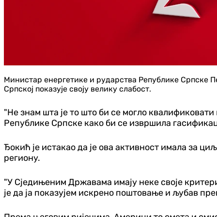
Министар енергетике и рударства Републике Српске П
Српској показује своју велику слабост.
"Не знам шта је то што би се могло квалификоват
Републике Српске како би се извршила гасификаци
Ђокић је истакао да је ова активност имала за ци
региону.
"У Сједињеним Државама имају неке своје критериј
је да ја показујем искрено поштовање и љубав пре
Према његовим ријечима, Америци то смета и смис